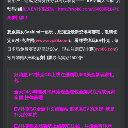
新用户，达成免费赛任务就可以获得——
“EV专属大宝箱”启
动码1组
加入EV扑克战队：
http://evpk8.com/96088
再送4张
免费门票！
想跟美女Sashimi一起玩，
想知道最新资讯与赛程，
敬请锁
定EV扑克官网(
www.evp86.com
)。
看牌手痒玩EV扑克，
每
日多场免费赛奖励高达20w，现在注册
EV扑克(
evp86.com
)
额外加赠
8张幸运赛门票
最高奖励1500倍！
好消息 EV扑克GG上线注册领取350美金新玩家礼
包！
全天24小时随机将掉落现金红包至牌局底池或玩家
余额!快体验吧
EV扑克GG
全新中文旗舰站
追求高EV
的决定
就是
扑克的本质
EV扑克娱乐场强势上线疯狂送钱，注册免费转老