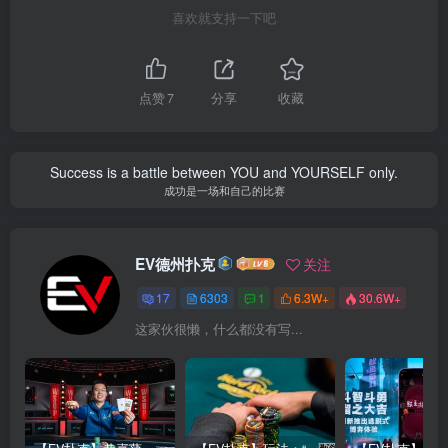
喜欢就支持一下吧
点赞
7
分享
收藏
Success is a battle between YOU and YOURSELF only.
成功是一场和自己的比赛
EV德州扑克
关注
17
6303
1
6.3W+
30.6W+
这家伙很懒，什么都没有写...