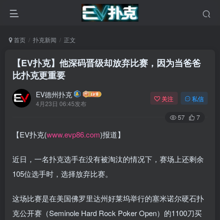
首页
扑克新闻
正文
【EV扑克】他深码晋级却放弃比赛，因为当爸爸
比扑克更重要
EV德州扑克
关注
私信
4月23日 06:45发布
57
7
【EV扑克(
www.evp86.com
)报道】
近日，一名扑克选手在没有被淘汰的情况下，赛场上还剩余
105位选手时，选择放弃比赛。
这场比赛是在美国佛罗里达州好莱坞举行的塞米诺尔硬石扑
克公开赛（Seminole Hard Rock Poker Open）的1100刀买