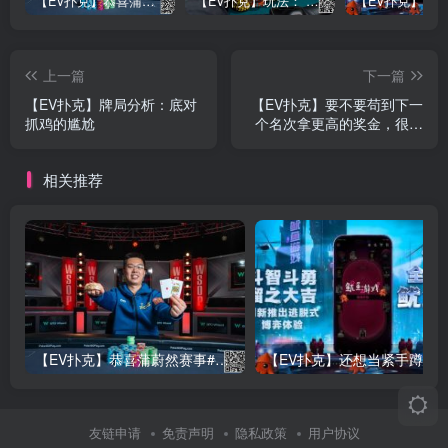
【EV扑克】恭喜蒲蔚然赛事#65夺冠，收获国人2023WSOP第六条金手链，奖金93万刀！
【EV扑克】玩法：“松弱鱼/松凶鱼打法”的基本攻略
上一篇
下一篇
【EV扑克】牌局分析：底对
【EV扑克】要不要苟到下一
抓鸡的尴尬
个名次拿更高的奖金，很多
人的想法是错的
相关推荐
【EV扑克】恭喜蒲蔚然赛事#65夺冠，收获国人2023WSOP第六条金手链，奖金93万刀！
友链申请
免责声明
隐私政策
用户协议