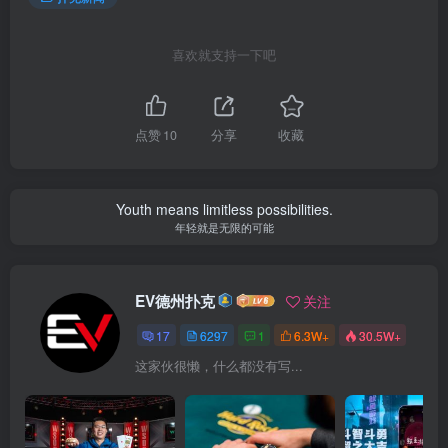
喜欢就支持一下吧
点赞
10
分享
收藏
Youth means limitless possibilities.
年轻就是无限的可能
EV德州扑克
关注
17
6297
1
6.3W+
30.5W+
这家伙很懒，什么都没有写...