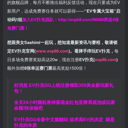
的旗舰品牌，每月不断推出福利反馈活动，现在只要成为EV
新用户，达成免费赛任务就可以获得——
“EV专属大宝箱”启
动码1组
加入EV扑克战队：
http://evpk8.com/96088
再送4张
免费门票！
想跟美女Sashimi一起玩，
想知道最新资讯与赛程，
敬请锁
定EV扑克官网(
www.evp86.com
)。
看牌手痒玩EV扑克，
每
日多场免费赛奖励高达20w，现在注册
EV扑克(
evp86.com
)
额外加赠
8张幸运赛门票
最高奖励1500倍！
好消息 EV扑克GG上线注册领取350美金新玩家礼
包！
全天24小时随机将掉落现金红包至牌局底池或玩家
余额!快体验吧
EV扑克GG
全新中文旗舰站
追求高EV
的决定
就是
扑克的本质