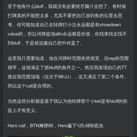
至于他有什么bluff，我就没有必要绞尽脑汁去想了。有时候
打牌真的不能想太多，尤其不要把自己放到鱼的位置去思
考。你可能知道自己在转牌打小注永远都是有showdown
value的，所以河牌超池allin永远都是价值，你找来找去找不
到bluff，于是就说服自己把中对盖了。
这里我只需要知道，他在河牌时范围依然很宽，但rep的范围
很窄，这就满足了抓bluff的条件之一。然后我发现自己的TT
接近我范围顶端（仅次于99/JJ），这又满足了第二个条件。
所以这个call是合理的。
当然这些分析都是基于我认为他转牌那个小bet是有bluff的前
提上才有意义。
Hero call，BTN摊牌85，Hero赢下125.6BB底池