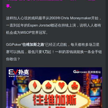
事。
这样扣人心弦的戏码最早从2003年Chris Moneymaker开始，
一直到近年的Espen Jorstad都还在持续上演，说明人人都有
机会成为WSOP世界冠军。
GGPoker“
往维加斯之路
”已经正式启航，每天都有多场卫星
赛可以挑战，最低只要
1刀
起！一杯奶茶钱就能换一条金手链
你敢信？