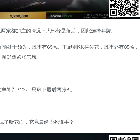
Js，在前位两家都加注的情况下大部分是落后，因此选择弃牌。
花，目前处于领先，胜率有65%。丁彪则KK挂买花，胜率还有35%，
闲聊舒缓紧张气氛。
率降到21%，只剩下最后两张K。
彪则成了听花面，究竟最终鹿死谁手？