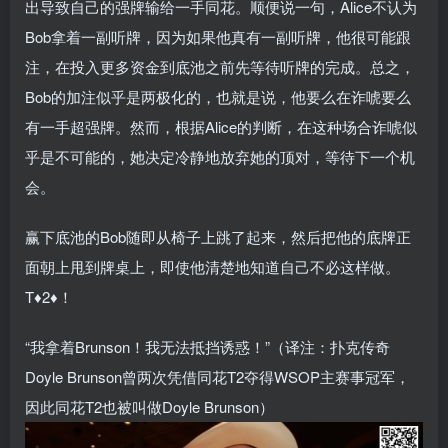
出导致自己的强牌输给一手同花。顺便说一句，Alice不认为
Bob拿着一副听牌，因为如果他真有一副听牌，他很可能跟
注，在投入更多资金到底池之前先等待听牌的完成。总之，
Bob的加注似乎是两极化的，也就是说，他要么在诈唬要么
有一手超强牌。然而，根据Alice的判断，在这种场合诈唬似
乎是不可能的，她决定冷静地放弃她的顶对，等待下一个机
会。
赢下底池的Bob随即从椅子上跳了起来，然后把他的底牌正
面朝上甩到牌桌上，即使他清楚地知道自己不必这样做。
T♦2♦！
“我拿着Brunson！我无法抵挡诱惑！”（译注：扑克传奇
Doyle Brunson曾两次凭借同花T2夺得WSOP主赛事冠军，
因此同花T2也被叫做Doyle Brunson）