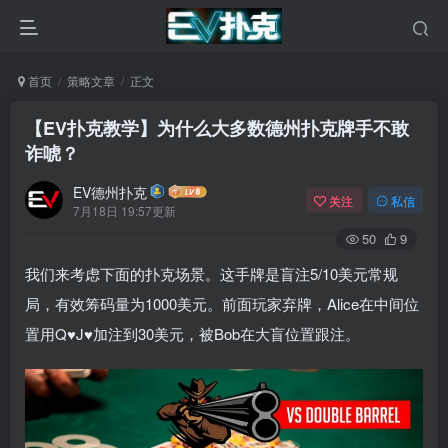
首页
策略文章
正文
【EV扑克教学】为什么大多数德州扑克牌手不敢
诈唬？
EV德州扑克
关注
私信
7月18日 19:57更新
50
9
我们来考虑下面的扑克场景。这手牌是盲注5/10美元常规
局，有效筹码量为1000美元。前面玩家弃牌，Alice在中间位
置用Q♥J♥加注到30美元，被Bob在大盲位置跟注。