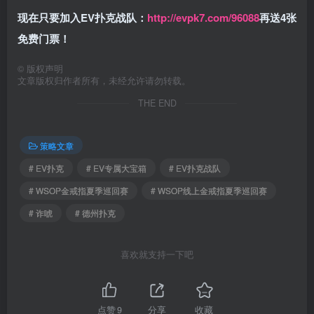
现在只要加入EV扑克战队：
http://evpk7.com/96088
再送4张
免费门票！
©
版权声明
文章版权归作者所有，未经允许请勿转载。
THE END
策略文章
# EV扑克
# EV专属大宝箱
# EV扑克战队
# WSOP金戒指夏季巡回赛
# WSOP线上金戒指夏季巡回赛
# 诈唬
# 德州扑克
喜欢就支持一下吧
点赞
9
分享
收藏