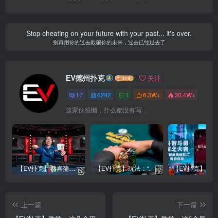
Stop cheating on your future with your past... it's over.
别再用你的过去欺骗你的未来，过去已经过去了
EV德州扑克
关注
17
6292
1
6.3W+
30.4W+
这家伙很懒，什么都没有写...
【EV扑克】恭喜蒲蔚然赛事#65夺冠，收获国人2023WSOP第六条金手链，奖金93万刀！
【EV扑克】玩法：“松弱鱼/松凶鱼打法”的基本攻略
上一篇
下一篇