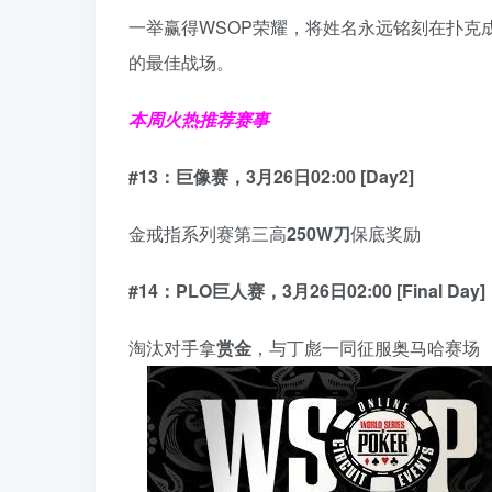
一举赢得WSOP荣耀，将姓名永远铭刻在扑克
的最佳战场。
本周火热推荐赛事
#13：巨像赛，3月26日02:00 [Day2]
金戒指系列赛第三高
250W刀
保底奖励
#14：PLO巨人赛，3月26日02:00 [Final Day]
淘汰对手拿
赏金
，与丁彪一同征服奥马哈赛场