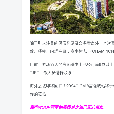
除了引人注目的保底奖励及众多看点外，本次
致、璀璨、闪耀夺目，赛事标志与”CHAMPI
目前，赛场酒店的房间基本上已经订满9成以
TJPT工作人员进行联系！
海外之战即将回归！2024TJPM®吉隆坡站将
你的莅临！
赢得WSOP冠军荣耀
圆梦之旅已正式启航