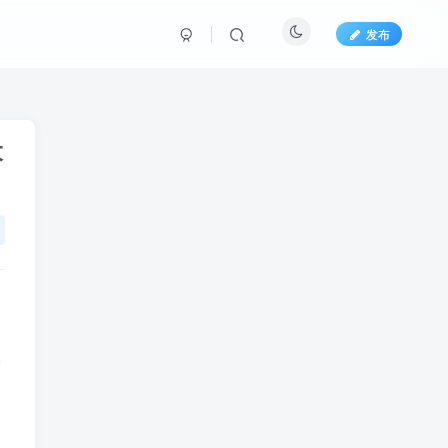
发布
大
牌