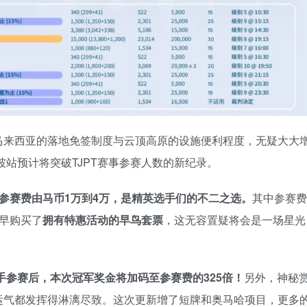
马来西亚的落地免签制度与云顶高原的设施便利程度，无疑大大
坡站预计将突破TJPT赛事参赛人数的新纪录。
参赛费由马币1万到4万，是精英选手们的不二之选。
其中参赛费
早购买了
拥有特惠活动的
早鸟套票
，这无容置疑将会是一场星光
手参赛后，本次冠军奖金将加码至参赛费的325倍！
另外，神秘
运气都发挥得淋漓尽致。这次更新增了短牌和奥马哈项目，更多