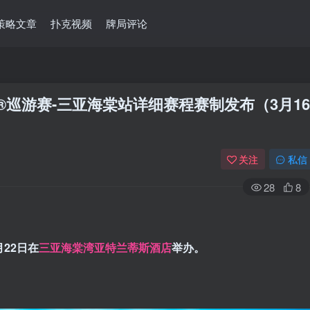
策略文章
扑克视频
牌局评论
G®巡游赛-三亚海棠站详细赛程赛制发布（3月16
关注
私信
28
8
月22日在
三亚海棠湾亚特兰蒂斯酒店
举办。