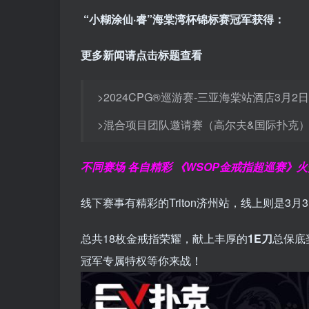
“小糊涂仙·睿”海棠湾杯锦标赛冠军获得：
更多新闻请点击标题查看
>2024CPG®巡游赛-三亚海棠站酒店3月2
>混合项目团队邀请赛（高尔夫&国际扑克）
不同赛场 各自精彩
《WSOP金戒指超巡赛》
线下赛事有精彩的Triton济州站，线上则是3月3
总共18枚金戒指荣耀，献上丰厚的
1E刀
总保底
冠军专属特权等你来战！