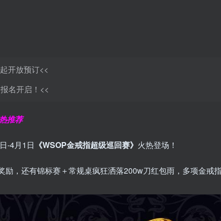
日起开放预订<<
报名开启！<<
火热推荐
日-4月1日
《WSOP金戒指超级巡回赛》
火热登场！
奖励，还有锦标赛＋常规桌疯狂洒落200w刀红包雨，多项金戒