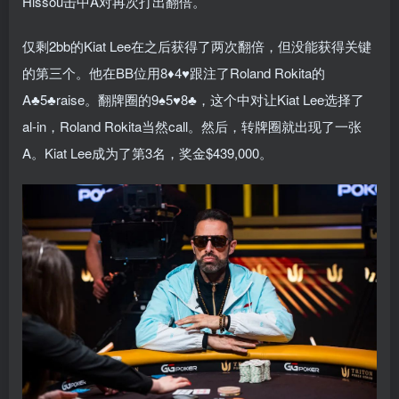
Hissou击中A对再次打出翻倍。
仅剩2bb的Kiat Lee在之后获得了两次翻倍，但没能获得关键
的第三个。他在BB位用8♦4♥跟注了Roland Rokita的
A♣5♣raise。翻牌圈的9♠5♥8♣，这个中对让Kiat Lee选择了
al-in，Roland Rokita当然call。然后，转牌圈就出现了一张
A。Kiat Lee成为了第3名，奖金$439,000。