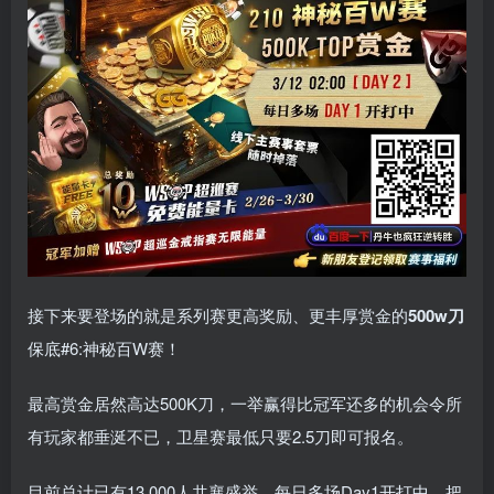
接下来要登场的就是系列赛更高奖励、更丰厚赏金的
500w刀
保底#6:神秘百W赛！
最高赏金居然高达500K刀，一举赢得比冠军还多的机会令所
有玩家都垂涎不已，卫星赛最低只要2.5刀即可报名。
目前总计已有13,000人共襄盛举，每日多场Day1开打中，把