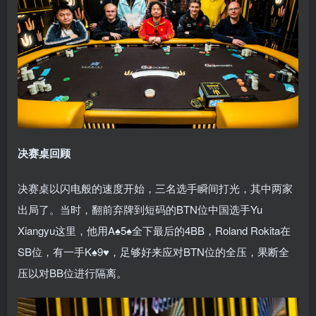
决赛桌回顾
决赛桌以闪电般的速度开始，三名选手瞬间打光，其中两家
出局了。当时，翻前弃牌到短码的BTN位中国选手Yu
Xiangyu这里，他用A♠5♠全下最后的4BB，Roland Rokita在
SB位，有一手K♠9♥，足够好来应对BTN位的全压，果断全
压以对BB位进行隔离。