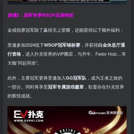
惊喜2：冠军专享WSOP至高特权
金戒指赛冠军除了赢得无上荣耀，还能获得以下额外福利：
受邀参加2024线下
WSOP冠军锦标赛
，并获得
白金休息厅通
行资格
，进入扑克世界的VIP圈层，与丹牛、Fedor Holz…等
大咖“同起同坐”。
此外，主赛冠军更将受邀加入
GG冠军队
，成为王者之旅的
一部分。同时再享受
冠军专属游戏徽章
，彰显你在扑克世界
的辉煌成就。