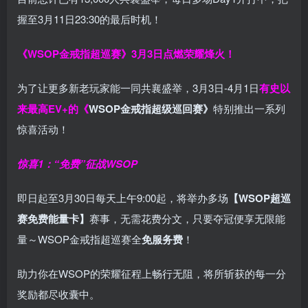
握至3月11日23:30的最后时机！
《WSOP金戒指超巡赛》
3月3日点燃荣耀烽火！
为了让更多新老玩家能一同共襄盛举，3月3日-4月1日
有史以
来最高EV+的《
WSOP金戒指超级巡回赛》
特别推出一系列
惊喜活动！
惊喜1：“免费”征战WSOP
即日起至3月30日每天上午9:00起，将举办多场
【WSOP超巡
赛免费能量卡】
赛事，无需花费分文，只要夺冠便享无限能
量～WSOP金戒指超巡赛全
免服务费
！
助力你在WSOP的荣耀征程上畅行无阻，将所斩获的每一分
奖励都尽收囊中。