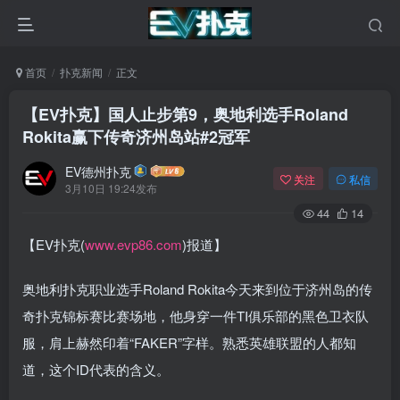
首页
扑克新闻
正文
【EV扑克】国人止步第9，奥地利选手Roland
Rokita赢下传奇济州岛站#2冠军
EV德州扑克
关注
私信
3月10日 19:24发布
44
14
【EV扑克(
www.evp86.com
)报道】
奥地利扑克职业选手Roland Rokita今天来到位于济州岛的传
奇扑克锦标赛比赛场地，他身穿一件TI俱乐部的黑色卫衣队
服，肩上赫然印着“FAKER”字样。熟悉英雄联盟的人都知
道，这个ID代表的含义。