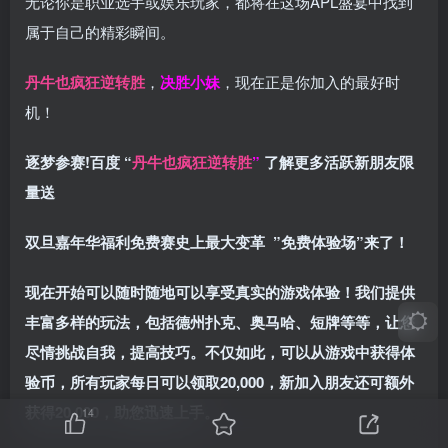
无论你是职业选手或娱乐玩家，都将在这场APL盛宴中找到
属于自己的精彩瞬间。
丹牛也疯狂逆转胜
，
决胜小妹
，现在正是你加入的最好时
机！
逐梦参赛!百度 “
丹牛也疯狂逆转胜
”
了解更多
活跃新朋友限
量送
双旦嘉年华福利
免费赛史上最大变革
”免费体验场”来了！
现在开始可以随时随地可以享受真实的游戏体验！我们提供
丰富多样的玩法，包括德州扑克、奥马哈、短牌等等，让您
尽情挑战自我，提高技巧。不仅如此，
可以从游戏中获得体
验币，所有玩家每日可以领取20,000，新加入朋友还可额外
获得20,000，助您迅速上手。
14