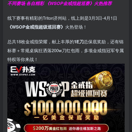
不同赛场 各自精彩
《WSOP金戒指超巡赛》火热推荐
线下赛事有精彩的Triton济州站，线上则是3月3日-4月1日
《WSOP金戒指超级巡回赛》
火热登场！
总共18枚金戒指荣耀，献上丰厚的
1E刀
总保底奖励，还有锦
标赛＋常规桌疯狂洒落200w刀红包雨，多项金戒指冠军专属
特权等你来战！