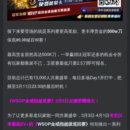
接下来要登场的就是系列赛更高奖励、更丰厚赏金的
500w刀
保底#6:神秘百W赛！
最高赏金居然高达500K刀，一举赢得比冠军还多的机会令所
有玩家都垂涎不已，卫星赛最低只要2.5刀即可报名。
目前总计已有13,000人共襄盛举，每日多场Day1开打中，把
握至3月11日23:30的最后时机！
《WSOP金戒指超巡赛》
3月3日点燃荣耀烽火！
为了让更多新老玩家能一同共襄盛举，3月3日-4月1日
有史以
来最高EV+的《
WSOP金戒指超级巡回赛》
特别推出一系列