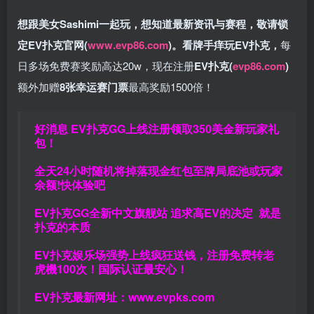
想跟美女Sashimi一起玩，
想知道最新资讯与赛程，
敬请锁
定EV扑克官网(
www.evp86.com
)。
看牌手痒玩EV扑克，
每
日多场免费赛奖励高达20w，现在注册
EV扑克(
evp86.com
)
额外加赠
8张幸运赛门票
最高奖励1500倍！
好消息 EV扑克GG上线注册领取350美金新玩家礼
包！
全天24小时随机将掉落现金红包至牌局底池或玩家
余额!快体验吧
EV扑克GG
全新中文旗舰站
追求高EV
的决定
就是
扑克的本质
EV扑克娱乐场强势上线疯狂送钱，注册免费转老
虎機100次！国际认证最安心！
EV扑克最新网址：
www.evpks.com