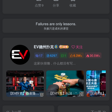
点赞
9
分享
收藏
Failures are only lessons.
失败只是成长的课堂
EV德州扑克
关注
17
6297
1
6.3W+
30.5W+
这家伙很懒，什么都没有写...
【EV扑克】恭喜蒲蔚然赛事#65夺冠，收获国人2023WSOP第六条金手链，奖金93万刀！
【EV扑克】玩法：“松弱鱼/松凶鱼打法”的基本攻略
上一篇
下一篇