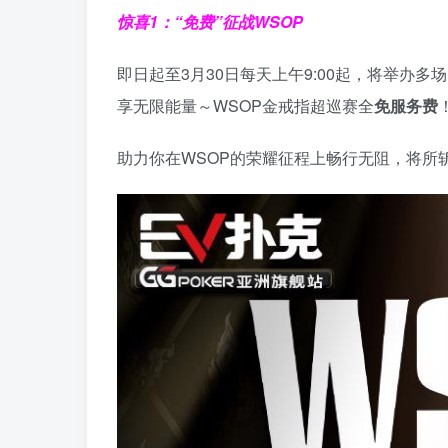
惊喜1：“免费”征战WSOP
即日起至3月30日每天上午9:00起，将举办多场
享无限能量～WSOP金戒指超巡赛全
免服务费
助力你在WSOP的荣耀征程上畅行无阻，将所