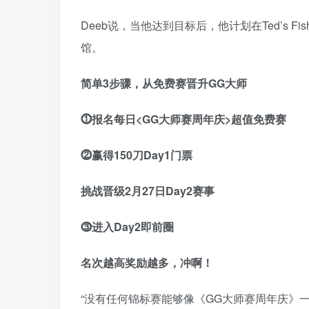
Deeb说，当他达到目标后，他计划在Ted’s 
馆。
简单3步骤，从免费赛晋升GG大师
⓵
报名每日<GG大师赛周年庆>超值免费赛
⓶
赢得150刀Day1门票
挑战晋级2月27日Day2赛事
⓷
进入Day2即前圈
名次越高奖励越多，冲啊！
“没有任何锦标赛能够像《GG大师赛周年庆》一