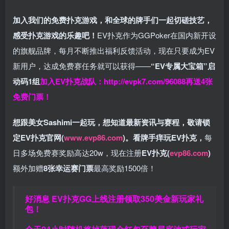
加入我们的免费扑克游戏，和全球的牌手们一起切磋技艺，
感受扑克游戏的乐趣吧！
EV扑克作为GGPoker在国内新开设
的旗舰品牌，每月不断推出福利反馈活动，现在只要成为EV
新用户，达成免费赛任务就可以获得——
“EV专属大宝箱”启
动码1组
加入EV扑克战队：
http://evpk7.com/96088
再送4张
免费门票！
想跟美女Sashimi一起玩，
想知道最新资讯与赛程，
敬请锁
定EV扑克官网(
www.evp86.com
)。
看牌手痒玩EV扑克，
每
日多场免费赛奖励高达20w，现在注册
EV扑克(
evp86.com
)
额外加赠
8张幸运赛门票
最高奖励1500倍！
好消息 EV扑克GG上线注册领取350美金新玩家礼
包！