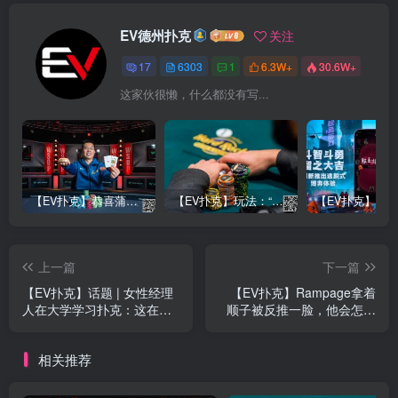
EV德州扑克
关注
17
6303
1
6.3W+
30.6W+
这家伙很懒，什么都没有写...
【EV扑克】恭喜蒲蔚然赛事#65夺冠，收获国人2023WSOP第六条金手链，奖金93万刀！
【EV扑克】玩法：“松弱鱼/松凶鱼打法”的基本攻略
上一篇
下一篇
【EV扑克】话题 | 女性经理
【EV扑克】Rampage拿着
人在大学学习扑克：这在商
顺子被反推一脸，他会怎么
业中很有用？
做？
相关推荐