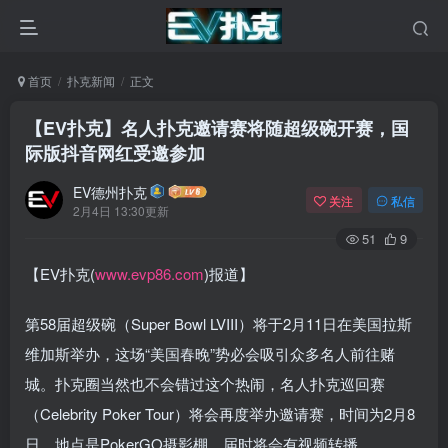
首页
扑克新闻
正文
【EV扑克】名人扑克邀请赛将随超级碗开赛，国
际版抖音网红受邀参加
EV德州扑克
关注
私信
2月4日 13:30更新
51
9
【EV扑克(
www.evp86.com
)报道】
第58届超级碗（Super Bowl LVIII）将于2月11日在美国拉斯
维加斯举办，这场“美国春晚”势必会吸引众多名人前往赌
城。扑克圈当然也不会错过这个热闹，名人扑克巡回赛
（Celebrity Poker Tour）将会再度举办邀请赛，时间为2月8
日，地点是PokerGO摄影棚，届时将会有视频转播。