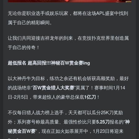
无论你是职业选手或娱乐玩家，都将在这场APL盛宴中找到
属于自己的精彩瞬间。
让我们共同迎接吉祥龙年的到来，在竞技扑克世界里创造属
于自己的传奇！
超低报名 超高回报!!!
神秘百W赏金赛
ing
以大神丹牛为目标，练功之余还有机会斩获高额奖励，最好
的战场绝非“
百W赏金猎人大奖赛
”莫属了！赛事时间1月14
日-2月5日，带来超惊人的豪华总保底
1亿刀
！
不仅每日猎人战力榜上选手，天天都可以瓜分25K刀奖励
外；系列赛号称最高质量、最强性价比只要
5.25刀
报名的“
神
秘赏金百W赛
”，现在正如火如荼展开中，1月23日将迎来