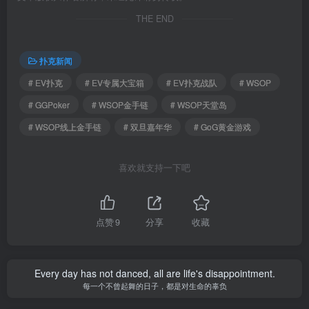
THE END
扑克新闻
# EV扑克
# EV专属大宝箱
# EV扑克战队
# WSOP
# GGPoker
# WSOP金手链
# WSOP天堂岛
# WSOP线上金手链
# 双旦嘉年华
# GoG黄金游戏
喜欢就支持一下吧
点赞
9
分享
收藏
Every day has not danced, all are life's disappointment.
每一个不曾起舞的日子，都是对生命的辜负