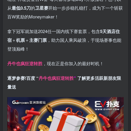
从
最低0.5刀
的
卫星赛
开始一步步稳扎稳打，成为下一个斩获
百W奖励的Moneymaker！
拿下冠军就加送2024任一国内线下赛套票，包含
5天酒店住
宿
＋
机票
＋
主赛门票
，助力国人乘风破浪，于现场赛事也能
登顶巅峰！
丹牛也疯狂逆转胜
，现在正是你加入的最好时机！
逐梦参赛!百度 “
丹牛也疯狂逆转胜
”
了解更多
活跃新朋友限
量送