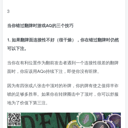
3
当你错过翻牌时游戏AQ的三个技巧
1. 如果翻牌面连接性不好（很干燥），你在错过翻牌时仍然
可以下注。
当你在有利位置作为翻前攻击者遇到一个连接性很差的翻牌
面时，你应该用AQo持续下注，即使你没有听牌。
因为有四张或八张击中顶对的补牌，你的牌有使之值得半诈
唬的足够多胜率。如果你在转牌圈击中了顶对，你可以舒服
地为了价值下第三注。