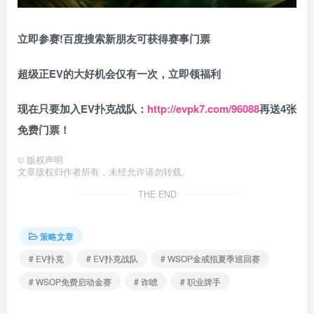
立即参赛!百度搜索
新朋友可获得赛事门票
超级正EV的大好机会仅有一次，立即领福利
现在只要加入EV扑克战队：
http://evpk7.com/96088
再送4张
免费门票！
©
版权声明
文章版权归作者所有，未经允许请勿转载。
THE END
策略文章
# EV扑克
# EV扑克战队
# WSOP金戒指夏季巡回赛
# WSOP免费启动金赛
# 诈唬
# 职业牌手