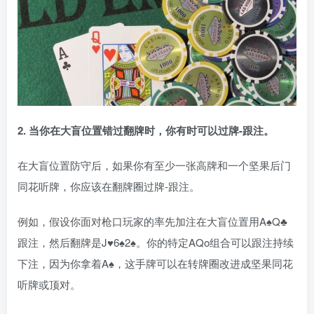
2. 当你在大盲位置错过翻牌时，你有时可以过牌-跟注。
在大盲位置防守后，如果你有至少一张高牌和一个坚果后门
同花听牌，你应该在翻牌圈过牌-跟注。
例如，假设你面对枪口玩家的率先加注在大盲位置用A♠Q♣
跟注，然后翻牌是J♥6♠2♠。你的特定AQo组合可以跟注持续
下注，因为你拿着A♠，这手牌可以在转牌圈改进成坚果同花
听牌或顶对。