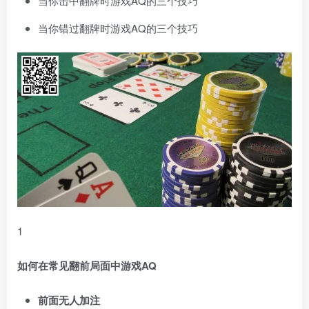
当你击中翻牌时游戏AQ的三个技巧
当你错过翻牌时游戏AQ的三个技巧
1
如何在常见翻前局面中游戏AQ
前面无人加注