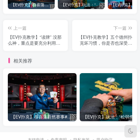
【EV扑克】恭喜蒲蔚然赛事#65夺冠，收获国人2023WSOP第六条金手链，奖金93万刀！
【EV扑克】玩法：“松弱鱼/松凶鱼打法”的基本攻略
上一篇
下一篇
【EV扑克教学】“读牌” 没那
【EV扑克教学】五个德州扑
么神，重点是要充分利用你
克坏习惯，你是否也深受其
获取到的信息
害？
相关推荐
【EV扑克】恭喜蒲蔚然赛事#65夺冠，收获国人2023WSOP第六条金手链，奖金93万刀！
【EV
友链申请
免责声明
隐私政策
用户协议