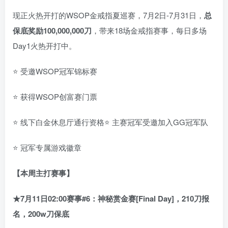
现正火热开打的WSOP金戒指夏巡赛，7月2日-7月31日，
总
保底奖励100,000,000刀
，带来18场金戒指赛事，每日多场
Day1火热开打中。
⭐ 受邀WSOP冠军锦标赛
⭐ 获得WSOP创富赛门票
⭐ 线下白金休息厅通行资格⭐ 主赛冠军受邀加入GG冠军队
⭐ 冠军专属游戏徽章
【本周主打赛事】
★7月11日02:00赛事#6：
神秘赏金赛[Final Day]，210刀报
名，200w刀保底