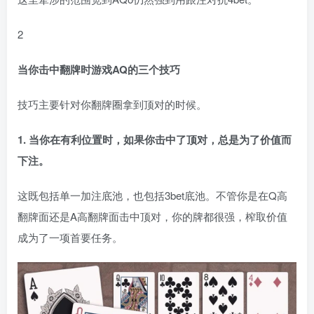
2
当你击中翻牌时游戏AQ的三个技巧
技巧主要针对你翻牌圈拿到顶对的时候。
1. 当你在有利位置时，如果你击中了顶对，总是为了价值而
下注
。
这既包括单一加注底池，也包括3bet底池。不管你是在Q高
翻牌面还是A高翻牌面击中顶对，你的牌都很强，榨取价值
成为了一项首要任务。