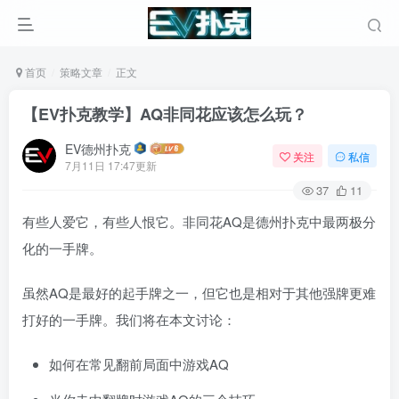
首页
策略文章
正文
【EV扑克教学】AQ非同花应该怎么玩？
EV德州扑克
关注
私信
7月11日 17:47更新
37
11
有些人爱它，有些人恨它。非同花AQ是德州扑克中最两极分
化的一手牌。
虽然AQ是最好的起手牌之一，但它也是相对于其他强牌更难
打好的一手牌。我们将在本文讨论：
如何在常见翻前局面中游戏AQ