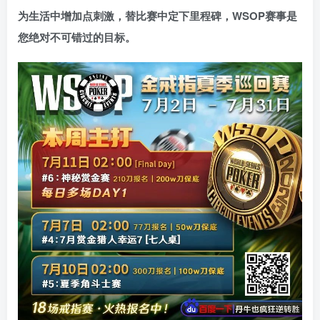
为生活中增加点刺激，替比赛中定下里程碑，WSOP赛事是
您绝对不可错过的目标。