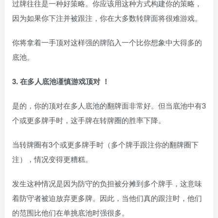
过牌往往是一种好策略。你应该用这种方式构建你的策略，
因为如果你下注并被跟注，你在大多数转牌面将很难游戏。
你将拿着一手顶对这样强的牌陷入一个比你想象中大得多的
底池。
3. 在多人底池
谨慎
游戏顶对 ！
是的，你的顶对在多人底池的翻牌面非常好。但当底池中有3
个或更多牌手时，这手牌在转牌圈的胜率下降。
当转牌圈有3个或更多牌手时（多个牌手跟注你的翻牌圈下
注），情况变得更糟糕。
发生这种情况是因为防守的负担被分摊到多个牌手，这意味
着防守者被迫放弃更多牌。因此，当他们真的跟注时，他们
的范围比他们在单挑底池时强很多。