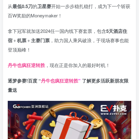
从
最低0.5刀
的
卫星赛
开始一步步稳扎稳打，成为下一个斩获
百W奖励的Moneymaker！
拿下冠军就加送2024任一国内线下赛套票，包含
5天酒店住
宿
＋
机票
＋
主赛门票
，助力国人乘风破浪，于现场赛事也能
登顶巅峰！
丹牛也疯狂逆转胜
，现在正是你加入的最好时机！
逐梦参赛!百度 “
丹牛也疯狂逆转胜
”
了解更多
活跃新朋友限
量送