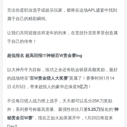
无论你是职业选手或娱乐玩家，都将在这场APL盛宴中找到
属于自己的精彩瞬间。
让我们共同迎接吉祥龙年的到来，在竞技扑克世界里创造属
于自己的传奇！
超低报名 超高回报!!!
神秘百W赏金赛
ing
以大神丹牛为目标，练功之余还有机会斩获高额奖励，最好
的战场绝非“
百W赏金猎人大奖赛
”莫属了！赛事时间1月14
日-2月5日，带来超惊人的豪华总保底
1亿刀
！
不仅每日猎人战力榜上选手，天天都可以瓜分25K刀奖励
外；系列赛号称最高质量、最强性价比只要
5.25刀
报名的“
神
秘赏金百W赛
”，现在正如火如荼展开中，1月23日将迎来
Day2。