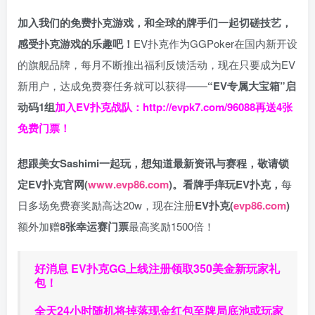
加入我们的免费扑克游戏，和全球的牌手们一起切磋技艺，
感受扑克游戏的乐趣吧！
EV扑克作为GGPoker在国内新开设
的旗舰品牌，每月不断推出福利反馈活动，现在只要成为EV
新用户，达成免费赛任务就可以获得——
“EV专属大宝箱”启
动码1组
加入EV扑克战队：
http://evpk7.com/96088
再送4张
免费门票！
想跟美女Sashimi一起玩，
想知道最新资讯与赛程，
敬请锁
定EV扑克官网(
www.evp86.com
)。
看牌手痒玩EV扑克，
每
日多场免费赛奖励高达20w，现在注册
EV扑克(
evp86.com
)
额外加赠
8张幸运赛门票
最高奖励1500倍！
好消息 EV扑克GG上线注册领取350美金新玩家礼
包！
全天24小时随机将掉落现金红包至牌局底池或玩家