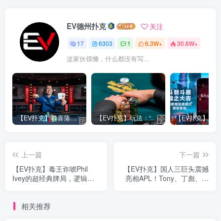
EV德州扑克
关注
17
6303
1
6.3W+
30.6W+
这家伙很懒，什么都没有写...
【EV扑克】恭喜蒲蔚然赛事#65夺冠，收获国人2023WSOP第六条金手链，奖金93万刀！
【EV扑克】玩法：“松弱鱼/松凶鱼打法”的基本攻略
上一篇
下一篇
【EV扑克】毒王诈唬Phil
【EV扑克】国人三巨头震撼
Ivey的超经典牌局，逻辑和
亮相APL！Tony、丁彪、陈
直觉的猛烈交锋，让人看了
东齐聚，引发激烈厮杀
又看
相关推荐