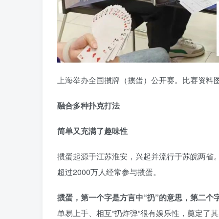
上海举办全国掼牌（掼蛋）公开赛。比赛资料
融合多种扑克打法
简单又充满了趣味性
掼蛋起源于江苏淮安，兴起并流行于苏皖两省。
超过2000万人经常参与掼蛋。
掼蛋，第一个字是方言中“扔”的意思，第二个字
单易上手、相互“扔炸弹”很有娱乐性，奠定了其