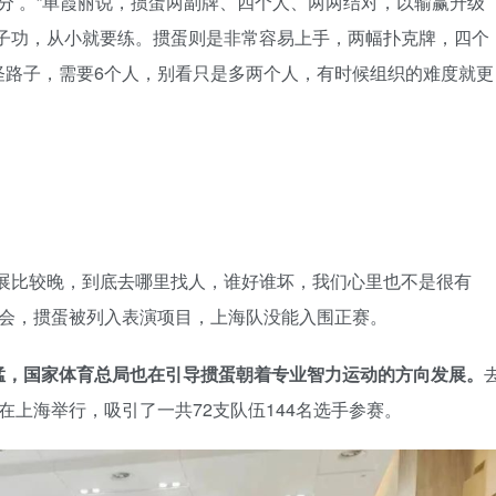
十分’。”单霞丽说，掼蛋两副牌、四个人、两两结对，以输赢升级
童子功，从小就要练。掼蛋则是非常容易上手，两幅扑克牌，四个
怪路子，需要6个人，别看只是多两个人，有时候组织的难度就更
开展比较晚，到底去哪里找人，谁好谁坏，我们心里也不是很有
运动会，掼蛋被列入表演项目，上海队没能入围正赛。
猛，国家体育总局也在引导掼蛋朝着专业智力运动的方向发展。
在上海举行，吸引了一共72支队伍144名选手参赛。