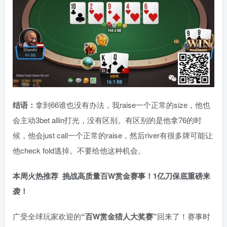
结语：
拿到66谁也没有办法，我raise一个正常的size，他也
会主动3bet allin打光，没有区别。有区别的是他拿76的时
候，他会just call一个正常的raise，然后river有很多牌可能让
他check fold逃掉。不要给他这种机会。
本周火热推荐
挑战高质量
百W赏金
赛事！1亿刀保底重磅来
袭！
广受全球玩家欢迎的
“百W赏金猎人大奖赛”
回来了！赛事时