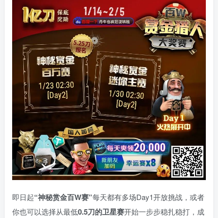
即日起
“神秘赏金百W赛”
每天都有多场Day1开放挑战，或者
你也可以选择从最低
0.5刀的卫星赛
开始一步步稳扎稳打，成