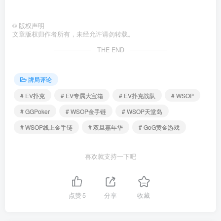
©
版权声明
文章版权归作者所有，未经允许请勿转载。
THE END
牌局评论
# EV扑克
# EV专属大宝箱
# EV扑克战队
# WSOP
# GGPoker
# WSOP金手链
# WSOP天堂岛
# WSOP线上金手链
# 双旦嘉年华
# GoG黄金游戏
喜欢就支持一下吧
点赞
5
分享
收藏