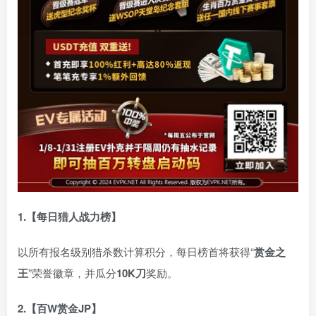
1.【每日猎人战力榜】
以所有报名级别猎杀数计算积分，每日榜首将获得“
赏金之
王
”荣誉徽章，并瓜分
10K刀
奖励。
2.【百W赏金JP】