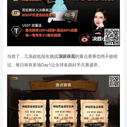
当然了，几场超低报名挑战
顶级保底
的重点赛事也绝不能错
过，每日将有多场Day1让全球各路好手共襄盛举。