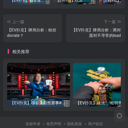
【EV扑克】恭喜蒲蔚然赛事#65夺冠，收获国人2023WSOP第六条金手链，奖金93万刀！
【EV扑克】玩法：“松弱鱼/松凶鱼打法”的基本攻略
上一篇
下一篇
【EV扑克】牌局分析：粉丝
【EV扑克】牌局分析：两对
donate？
面对不寻常的lead
相关推荐
【EV扑克】恭喜蒲蔚然赛事#65夺冠，收获国人2023WSOP第六条金手链，奖金93万刀！
【EV
友链申请
免责声明
隐私政策
用户协议