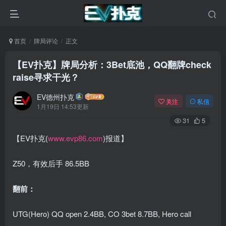
首页
牌局评论
正文
【EV扑克】牌局分析：3Bet底池，QQ翻牌check
raise寻求干光？
EV德州扑克
关注
私信
1月19日 14:53更新
31
5
【EV扑克(
www.evp86.com
)报道】
Z50，有效后手 86.5BB
翻前：
UTG(Hero) QQ open 2.4BB, CO 3bet 8.7BB, Hero call