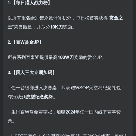
1.【每日猎人战力榜】
以所有报名级别猎杀数计算积分，每日榜首将获得“
赏金之
王
”荣誉徽章，并瓜分
10K刀
奖励。
2.【百W赏金JP】
所有系列赛事皆提供最高
100W刀
奖励的赏金JP。
3.【国人三大专属加码】
– 任一晋级赛进入决赛桌，即获赠WSOP天堂岛纪念礼包；
夺冠获颁
虎型纪念奖杯
。
– 生肖百W赏金赛夺冠，加赠2024年任一国内线下赛事套
票。
– USDT双重送！首次即享100%回馈+高达80%优惠，每笔专