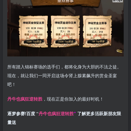
所有踏入锦标赛场的选手们，都将化身为大胆的不法之徒。
现在，就让我们一同开启这场令肾上腺素飙升的赏金圣宴
吧！
丹牛也疯狂逆转胜
，现在正是你加入的最好时机！
逐梦参赛!百度 “
丹牛也疯狂逆转胜
”
了解更多
活跃新朋友限
量送