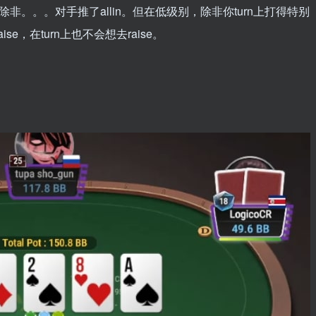
好，除非。。。对手推了allin。但在低级别，除非你turn上打得特别
ise，在turn上也不会想去raise。