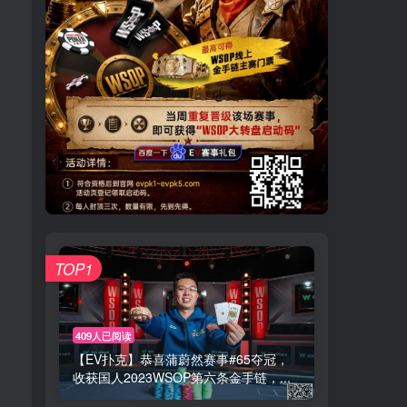
TOP1
409人已阅读
【EV扑克】恭喜蒲蔚然赛事#65夺冠，
收获国人2023WSOP第六条金手链，...