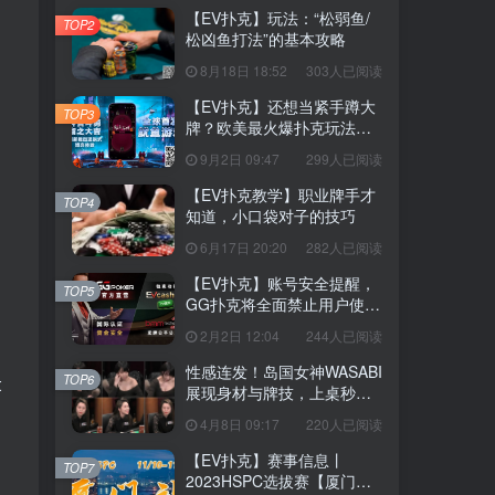
【EV扑克】玩法：“松弱鱼/
TOP2
松凶鱼打法”的基本攻略
8月18日 18:52
303人已阅读
【EV扑克】还想当紧手蹲大
TOP3
牌？欧美最火爆扑克玩法
《鱿鱼游戏》不给你机会
9月2日 09:47
299人已阅读
【EV扑克教学】职业牌手才
TOP4
知道，小口袋对子的技巧
6月17日 20:20
282人已阅读
【EV扑克】账号安全提醒，
TOP5
GG扑克将全面禁止用户使用
任何「模拟器」及「越狱手
2月2日 12:04
244人已阅读
机」运行游戏
性感连发！岛国女神WASABI
TOP6
t
展现身材与牌技，上桌秒清
空老板
4月8日 09:17
220人已阅读
【EV扑克】赛事信息丨
TOP7
2023HSPC选拔赛【厦门