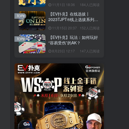
站】详细赛程赛制发布（11
11月1日 18:36
184人已阅读
月10日-15日）
【EV扑克】在线选拔丨
TOP8
2023TJPT®线上选拔系列赛
第三季将于11月15日至24日
11月15日 20:37
152人已阅读
正式开启！
【EV扑克】玩法：如何玩好
TOP9
“容易受伤”的AK？
8月23日 12:17
147人已阅读