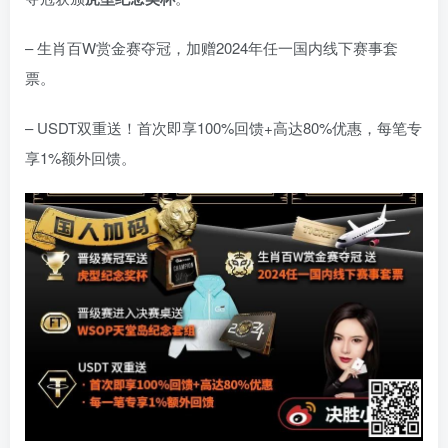
– 生肖百W赏金赛夺冠，加赠2024年任一国内线下赛事套
票。
– USDT双重送！首次即享100%回馈+高达80%优惠，每笔专
享1%额外回馈。