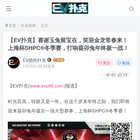
首页
扑克新闻
正文
【EV扑克】喜谢玉兔留宝在，笑迎金龙常春来！
上海杯SHPC®冬季赛，打响葵卯兔年终极一战！
EV德州扑克
关注
私信
1月15日 09:58更新
43
13
【EV扑克(
www.evp86.com
)报道】
时光荏苒，转眼又是一年。在这个岁末年终之际，我们即将
迎来葵卯兔年最后一场大型赛事，上海杯SHPC®冬季赛！