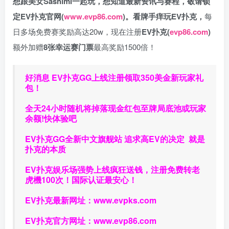
想跟美女Sashimi一起玩，
想知道最新资讯与赛程，
敬请锁
定EV扑克官网(
www.evp86.com
)。
看牌手痒玩EV扑克，
每
日多场免费赛奖励高达20w，现在注册
EV扑克(
evp86.com
)
额外加赠
8张幸运赛门票
最高奖励1500倍！
好消息 EV扑克GG上线注册领取350美金新玩家礼
包！
全天24小时随机将掉落现金红包至牌局底池或玩家
余额!快体验吧
EV扑克GG
全新中文旗舰站
追求高EV
的决定
就是
扑克的本质
EV扑克娱乐场强势上线疯狂送钱，注册免费转老
虎機100次！国际认证最安心！
EV扑克最新网址：
www.evpks.com
EV扑克官方网址：
www.evp86.com