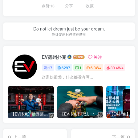
点赞
13
分享
收藏
Do not let dream just be your dream.
别让梦想只停留在梦里
EV德州扑克
关注
17
6297
1
6.3W+
30.4W+
这家伙很懒，什么都没有写...
【EV扑克】恭喜蒲蔚然赛事#65夺冠，收获国人2023WSOP第六条金手链，奖金93万刀！
【EV扑克】玩法：“松弱鱼/松凶鱼打法”的基本攻略
上一篇
下一篇