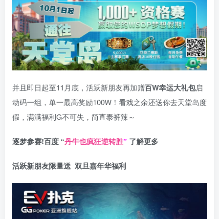
并且即日起至11月底，活跃新朋友再加赠
百W幸运大礼包
启
动码一组，单一最高奖励100W！看戏之余还送你去天堂岛度
假，满满福利G不可失，简直泰裤辣～
逐梦参赛!百度 “
丹牛也疯狂逆转胜
”
了解更多
活跃新朋友限量送
双旦嘉年华福利