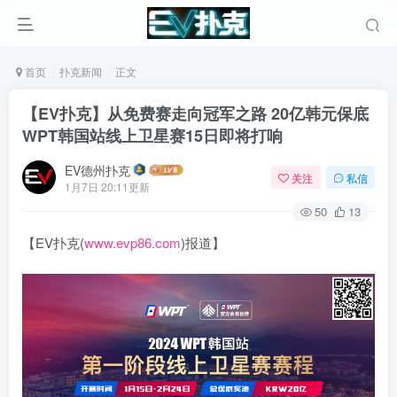
首页
扑克新闻
正文
【EV扑克】从免费赛走向冠军之路 20亿韩元保底
WPT韩国站线上卫星赛15日即将打响
EV德州扑克
关注
私信
1月7日 20:11更新
50
13
【EV扑克(
www.evp86.com
)报道】