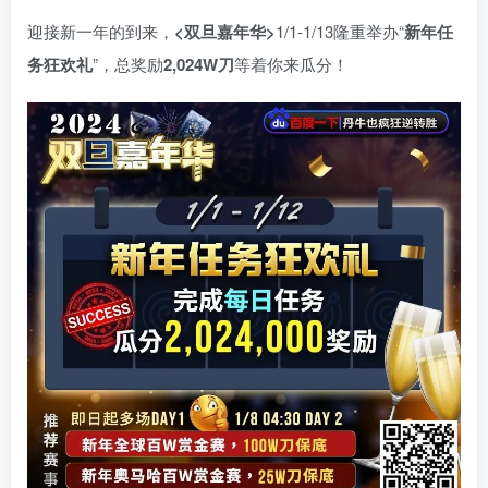
迎接新一年的到来，
<双旦嘉年华>
1/1-1/13隆重举办“
新年任
务狂欢礼
”，总奖励
2,024W刀
等着你来瓜分！