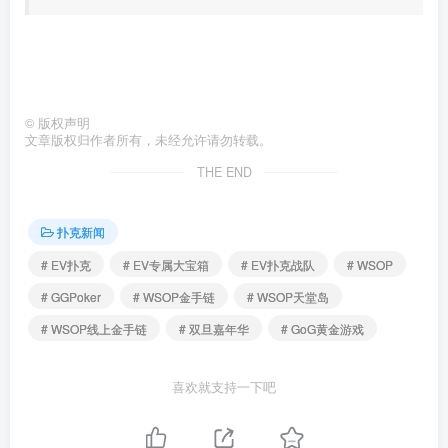
©
版权声明
文章版权归作者所有，未经允许请勿转载。
THE END
扑克新闻
# EV扑克
# EV专属大宝箱
# EV扑克战队
# WSOP
# GGPoker
# WSOP金手链
# WSOP天堂岛
# WSOP线上金手链
# 双旦嘉年华
# GoG黄金游戏
喜欢就支持一下吧