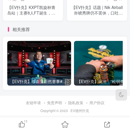
【EV扑克】KXPT凯旋杯青
【EV扑克】话题 | Nik Airball
岛站｜主赛8人FT诞生，袁
诈唬秀牌仍不罢休，口吐芬
涛无缘决赛桌，刘宇潇662
芳羞辱对手
万记分领跑！
相关推荐
【EV扑克】恭喜蒲蔚然赛事#65夺冠，收获国人2023WSOP第六条金手链，奖金93万刀！
【EV
友链申请
免责声明
隐私政策
用户协议
Copyright © 2023 ·
EV德州扑克
13