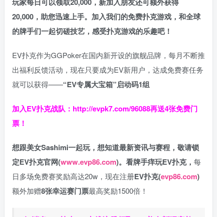
玩家每日可以领取20,000，新加入朋友还可额外获得
20,000，助您迅速上手。
加入我们的免费扑克游戏，和全球
的牌手们一起切磋技艺，感受扑克游戏的乐趣吧！
EV扑克作为GGPoker在国内新开设的旗舰品牌，每月不断推
出福利反馈活动，现在只要成为EV新用户，达成免费赛任务
就可以获得——
“EV专属大宝箱”启动码1组
加入EV扑克战队：
http://evpk7.com/96088
再送4张免费门
票！
想跟美女Sashimi一起玩，
想知道最新资讯与赛程，
敬请锁
定EV扑克官网(
www.evp86.com
)。
看牌手痒玩EV扑克，
每
日多场免费赛奖励高达20w，现在注册
EV扑克(
evp86.com
)
额外加赠
8张幸运赛门票
最高奖励1500倍！