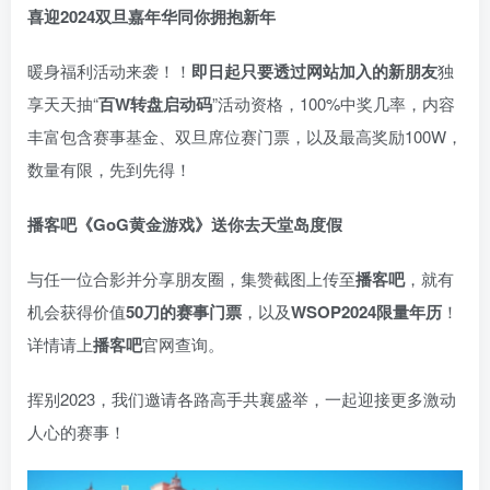
喜迎2024
双旦嘉年华同你拥抱新年
暖身福利活动来袭！！
即日起只要透过网站加入的新朋友
独
享天天抽“
百W转盘启动码
”活动资格，100%中奖几率，内容
丰富包含赛事基金、双旦席位赛门票，以及最高奖励100W，
数量有限，先到先得！
播客吧
《GoG黄金游戏》
送你去天堂岛度假
与任一位合影并分享朋友圈，集赞截图上传至
播客吧
，就有
机会获得价值
50刀的赛事门票
，以及
WSOP2024限量年历
！
详情请上
播客吧
官网查询。
挥别2023，我们邀请各路高手共襄盛举，一起迎接更多激动
人心的赛事！