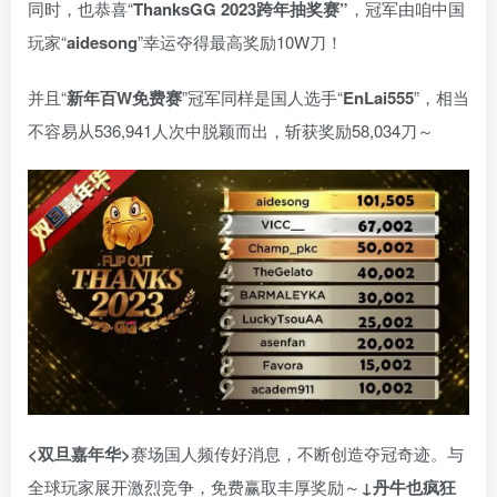
同时，也恭喜“
ThanksGG 2023跨年抽奖赛”
，冠军由咱中国
玩家“
aidesong
”幸运夺得最高奖励10W刀！
并且“
新年百W免费赛
”冠军同样是国人选手“
EnLai555
”，相当
不容易从536,941人次中脱颖而出，斩获奖励58,034刀～
<双旦嘉年华>
赛场国人频传好消息，不断创造夺冠奇迹。与
全球玩家展开激烈竞争，免费赢取丰厚奖励～
↓丹牛也疯狂