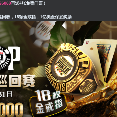
/96088
再送4张免费门票！
季巡回赛，18颗金戒指，1亿美金保底奖励