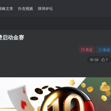
策略文章
扑克视频
牌局评论
费启动金赛
关注
私信
39
7