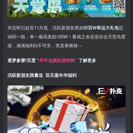
并且即日起至11月底，活跃新朋友再加赠
百W幸运大礼包
启
动码一组，单一最高奖励100W！看戏之余还送你去天堂岛度
假，满满福利G不可失，简直泰裤辣～
逐梦参赛!百度 “
丹牛也疯狂逆转胜
”
了解更多
活跃新朋友限量送
双旦嘉年华福利