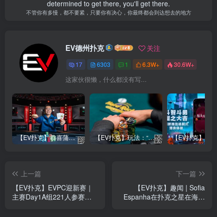
determined to get there, you'll get there.
不管你有多慢，都不要紧，只要你有决心，你最终都会到达想去的地方
EV德州扑克
关注
17
6303
1
6.3W+
30.6W+
这家伙很懒，什么都没有写...
【EV扑克】恭喜蒲蔚然赛事#65夺冠，收获国人2023WSOP第六条金手链，奖金93万刀！
【EV扑克】玩法：“松弱鱼/松凶鱼打法”的基本攻略
上一篇
下一篇
【EV扑克】EVPC迎新赛｜
【EV扑克】趣闻 | Sofia
主赛Day1A组221人参赛开
Espanha在扑克之星在海上
门红 陈明聪延续火热状态领
巡游期间组织的单挑赛中击
衔39人晋级
败内马尔