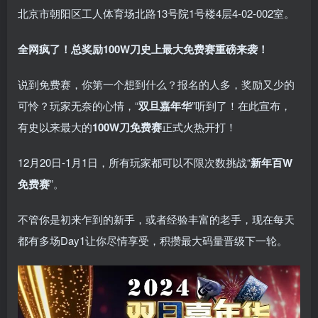
北京市朝阳区工人体育场北路13号院1号楼4层4-02-002室。
全网疯了！总奖励100W刀
史上最大
免费赛
重磅来袭！
说到免费赛，你第一个想到什么？报名的人多，奖励又少的
可怜？玩家无奈的心情，“
双旦嘉年华
”听到了！在此宣布，
有史以来最大的
100W刀免费赛
正式火热开打！
12月20日-1月1日，所有玩家都可以不限次数挑战“
新年百W
免费赛
”。
不管你是初来乍到的新手，或者经验丰富的老手，现在每天
都有多场Day1让你尽情享受，积攒最大码量晋级下一轮。