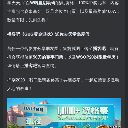
享天天抽“
百W转盘启动码
”活动资格，100%中奖几率，内容
丰富包含赛事基金、双旦席位赛门票，以及最高奖励100W，
数量有限，先到先得！
播客吧
《GoG黄金游戏》
送你去天堂岛度假
与任一位合影并分享朋友圈，集赞截图上传至
播客吧
，就有
机会获得价值
50刀的赛事门票
，以及
WSOP2024限量年历
！
详情请上
播客吧
官网查询。
挥别2023，我们邀请各路高手共襄盛举，一起迎接更多激动
人心的赛事！