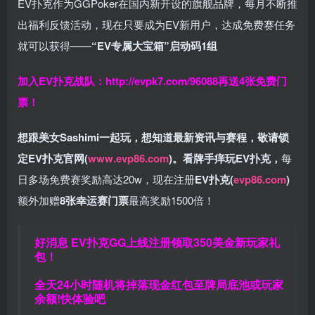
EV扑克作为GGPoker在国内新开设的旗舰品牌，每月不断推
出福利反馈活动，现在只要成为EV新用户，达成免费赛任务
就可以获得——
“EV专属大宝箱”启动码1组
加入EV扑克战队：
http://evpk7.com/96088
再送4张免费门
票！
想跟美女Sashimi一起玩，
想知道最新资讯与赛程，
敬请锁
定EV扑克官网(
www.evp86.com
)。
看牌手痒玩EV扑克，
每
日多场免费赛奖励高达20w，现在注册
EV扑克(
evp86.com
)
额外加赠
8张幸运赛门票
最高奖励1500倍！
好消息 EV扑克GG上线注册领取350美金新玩家礼
包！
全天24小时随机将掉落现金红包至牌局底池或玩家
余额!快体验吧