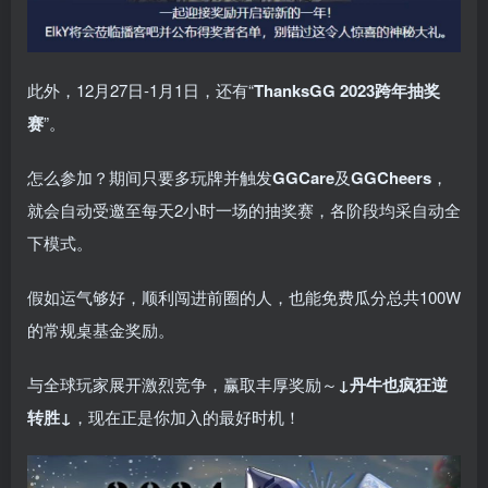
此外，12月27日-1月1日，还有“
ThanksGG 2023跨年抽奖
赛
”。
怎么参加？期间只要多玩牌并触发
GGCare
及
GGCheers
，
就会自动受邀至每天2小时一场的抽奖赛，各阶段均采自动全
下模式。
假如运气够好，顺利闯进前圈的人，也能免费瓜分总共100W
的常规桌基金奖励。
与全球玩家展开激烈竞争，赢取丰厚奖励～
↓丹牛也疯狂逆
转胜↓
，现在正是你加入的最好时机！