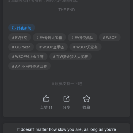
文章版权归作者所有，未经允许请勿转载。
THE END
扑克新闻
# EV扑克
# EV专属大宝箱
# EV扑克战队
# WSOP
# GGPoker
# WSOP金手链
# WSOP天堂岛
# WSOP线上金手链
# 百W赏金猎人大奖赛
# APT亚洲扑克巡回赛
喜欢就支持一下吧
点赞
11
分享
收藏
It doesn't matter how slow you are, as long as you're