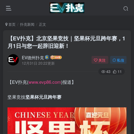
首页
扑克新闻
正文
【EV扑克】北京坚果竞技｜坚果杯元旦跨年赛，1
月1日与您一起辞旧迎新！
EV德州扑克
关注
私信
12月31日 20:22更新
43
11
【EV扑克(
www.evp86.com
)报道】
坚果竞技
坚果杯元旦跨年赛