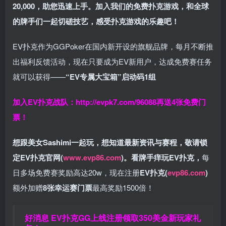
20,000，助您迅速上手。
加入我们的免费扑克游戏，和全球
的牌手们一起切磋技艺，感受扑克游戏的乐趣吧！
EV扑克作为GGPoker在国内新开设的旗舰品牌，每月不断推
出福利反馈活动，现在只要成为EV新用户，达成免费赛任务
就可以获得——
“EV专属大宝箱”启动码1组
加入EV扑克战队：
http://evpk7.com/96088
再送4张免费门
票！
想跟美女Sashimi一起玩，
想知道最新资讯与赛程，
敬请锁
定EV扑克官网(
www.evp86.com
)。
看牌手痒玩EV扑克，
每
日多场免费赛奖励高达20w，现在注册
EV扑克(
evp86.com
)
额外加赠
8张幸运赛门票
最高奖励1500倍！
好消息 EV扑克GG上线注册领取350美金新玩家礼