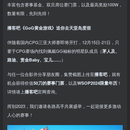
丰富包含赛事基金、双旦席位赛门票，以及最高奖励100W，
数量有限，先到先得！
播客吧
《GoG黄金游戏》
送你去天堂岛度假
伴随着国内CPG三亚大师赛即将开打，12月15日-21日，只
要于CPG赛场内找到佩戴GG袖标的明星队成员（
茅人及、
路迪、赏金Baby、宝儿……
）
与任一位合影并分享朋友圈，集赞截图上传至
播客吧
，就有
机会获得价值
50刀的赛事门票
，以及
WSOP2024限量年历
！
详情请上
播客吧
官网查询。
挥别2023，我们邀请各路高手共襄盛举，一起迎接更多激动
人心的赛事！