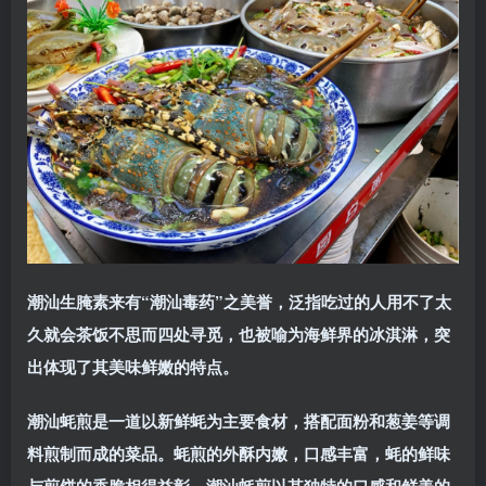
潮汕生腌
素来有“潮汕毒药”之美誉，泛指吃过的人用不了太
久就会茶饭不思而四处寻觅，也被喻为海鲜界的冰淇淋，突
出体现了其美味鲜嫩的特点。
潮汕蚝煎
是一道以新鲜蚝为主要食材，搭配面粉和葱姜等调
料煎制而成的菜品。蚝煎的外酥内嫩，口感丰富，蚝的鲜味