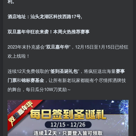
利。
酒店地址：汕头龙湖区科技西路17号,
双旦嘉年华狂欢来袭！
本周火热推荐赛事
2023年末扑克盛会“
双旦嘉年华
”，12月15日至1月15日已经狂
欢上线啦！
连续12天免费领取的“
签到圣诞礼包
”，将疯狂送出海量
赛事
门票
和
锦标赛基金
，让所有新老玩家都能有个尽情挥洒牌技
的舞台，每日瓜分10W刀奖励～