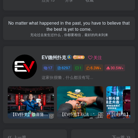
No matter what happened in the past, you have to believe that
the best is yet to come.
无论过去发生过什么，你都要相信，最好的尚未到来
EV德州扑克
关注
17
6297
1
6.3W+
30.5W+
这家伙很懒，什么都没有写...
【EV扑克】恭喜蒲蔚然赛事#65夺冠，收获国人2023WSOP第六条金手链，奖金93万刀！
【EV扑克】玩法：“松弱鱼/松凶鱼打法”的基本攻略
上一篇
下一篇