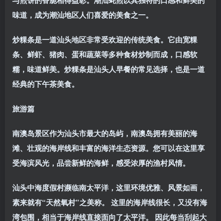
与煎饼的香脆相得益彰。潮汕蚝煎以其独特的口感和鲜美的
味道，成为潮汕地区人们喜爱的美食之一。
炒粿条
是一道汕头地区非常受欢迎的传统美食。它由宽粿
条、鲜虾、猪肉、蛋和蔬菜等多种食材炒制而成，口感软
糯，味道鲜美。炒粿条是汕头人早餐的常见选择，也是一道
经典的下午茶美食。
旅游篇
南澳岛景区
作为汕头市最大的岛屿，南澳岛拥有美丽的海
滩、壮观的海岸线和丰富的海洋生态资源。您可以在这里享
受海滨风光，品尝新鲜的海鲜，感受浓厚的渔村风情。
汕头中海度假村
濒临南太平洋，这里环境优雅、风景如画，
素来就有“天然氧村”之美称。 这里的海岸线很长，又没有海
湾包围，相当于海岸线直接面向了太平洋。 因此每当刮起大