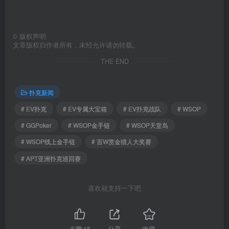
©
版权声明
文章版权归作者所有，未经允许请勿转载。
THE END
扑克新闻
# EV扑克
# EV专属大宝箱
# EV扑克战队
# WSOP
# GGPoker
# WSOP金手链
# WSOP天堂岛
# WSOP线上金手链
# 百W赏金猎人大奖赛
# APT亚洲扑克巡回赛
喜欢就支持一下吧
点赞
15
分享
收藏