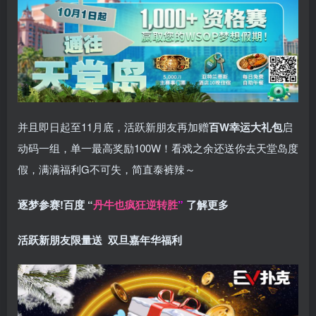
并且即日起至11月底，活跃新朋友再加赠
百W幸运大礼包
启
动码一组，单一最高奖励100W！看戏之余还送你去天堂岛度
假，满满福利G不可失，简直泰裤辣～
逐梦参赛!百度 “
丹牛也疯狂逆转胜
”
了解更多
活跃新朋友限量送
双旦嘉年华福利