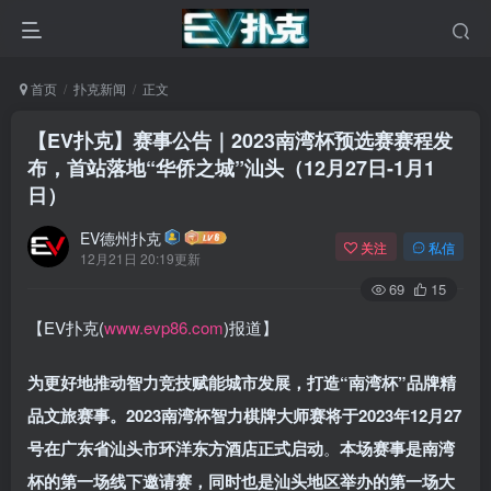
首页
扑克新闻
正文
【EV扑克】赛事公告｜2023南湾杯预选赛赛程发
布，首站落地“华侨之城”汕头（12月27日-1月1
日）
EV德州扑克
关注
私信
12月21日 20:19更新
69
15
【EV扑克(
www.evp86.com
)报道】
为更好地推动智力竞技赋能城市发展，打造“南湾杯”品牌精
品文旅赛事。
2023南湾杯智力棋牌大师赛将于2023年12月27
号在广东省汕头市环洋东方酒店正式启动
。
本场赛事是南湾
杯的第一场线下邀请赛，同时也是汕头地区举办的第一场大