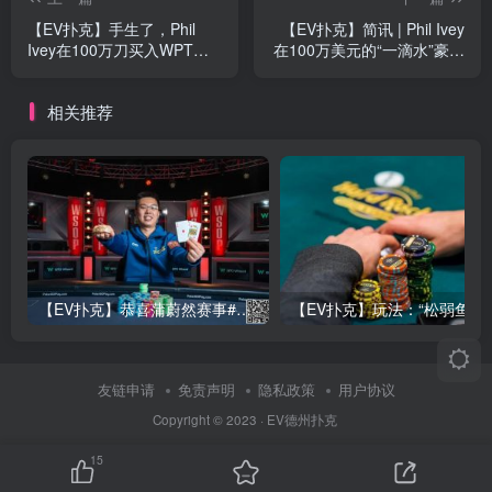
【EV扑克】手生了，Phil
【EV扑克】简讯 | Phil Ivey
Ivey在100万刀买入WPT一
在100万美元的“一滴水”豪客
滴水豪客赛Day1出局
赛第一天就惨遭淘汰
相关推荐
【EV扑克】恭喜蒲蔚然赛事#65夺冠，收获国人2023WSOP第六条金手链，奖金93万刀！
【EV
友链申请
免责声明
隐私政策
用户协议
Copyright © 2023 ·
EV德州扑克
15