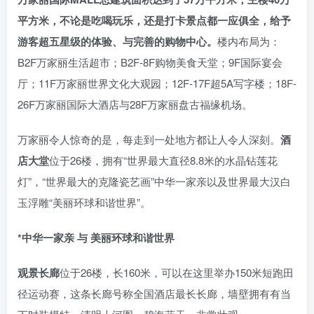
平方米，不论是吃喝玩乐，还是打卡景点都一应俱全，给予
游客超五星级的体验、与完善的购物中心。
楼内布局为：
B2F万家丽生活超市；B2F-8F购物美食天堂；9F国际宴会
厅；11F万家丽世界文化大观园；12F-17F超5A写字楼；18F-
26F万家丽国际大酒店与28F万家丽盘古福缘机场。
万家丽令人惊奇的是，每走到一处地方都让人令人深刻。
酒
店大堂
位于26楼，拥有“世界最大直径8.8米的水晶钻莲花
灯”，“世界最大的克隆瓷艺画”中华一家亲以及世界最大汉白
玉浮雕“美丽环球和谐世界”。
*中华一家亲 与 美丽环球和谐世界
观景长廊
位于26楼，长160米，可以在这里举办150米短跑田
径运动赛，这条长廊号称全国酒店最长长廊，墙壁拥有有当