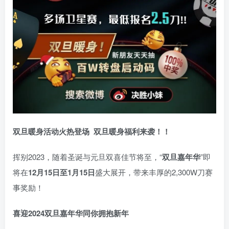
双旦暖身活动火热登场
双旦暖身福利来袭！！
挥别2023，随着圣诞与元旦双喜佳节将至，“
双旦嘉年华
”即
将在
12月15日至1月15日
盛大展开，带来丰厚的2,300W刀赛
事奖励！
喜迎2024
双旦嘉年华同你拥抱新年