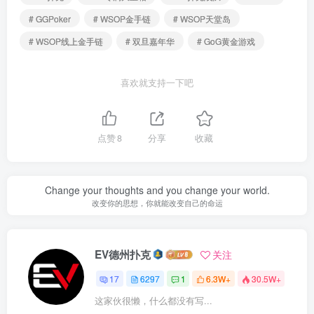
# GGPoker
# WSOP金手链
# WSOP天堂岛
# WSOP线上金手链
# 双旦嘉年华
# GoG黄金游戏
喜欢就支持一下吧
点赞
8
分享
收藏
Change your thoughts and you change your world.
改变你的思想，你就能改变自己的命运
EV德州扑克
关注
17
6297
1
6.3W+
30.5W+
这家伙很懒，什么都没有写...