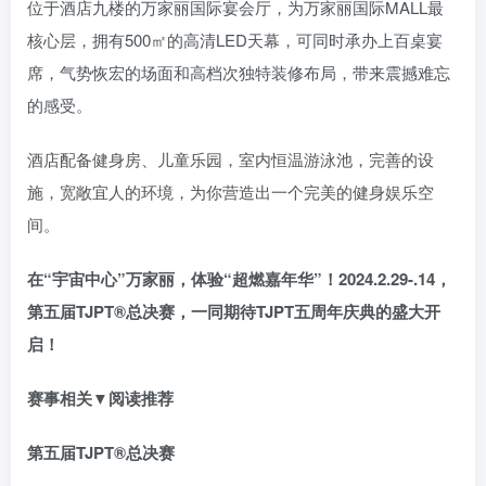
位于酒店九楼的万家丽国际宴会厅，为万家丽国际MALL最
核心层，拥有500㎡的高清LED天幕，可同时承办上百桌宴
席，气势恢宏的场面和高档次独特装修布局，带来震撼难忘
的感受。
酒店配备健身房、儿童乐园，室内恒温游泳池，完善的设
施，宽敞宜人的环境，为你营造出一个完美的健身娱乐空
间。
在“宇宙中心”万家丽，体验“超燃嘉年华”！2024.2.29-.14，
第五届TJPT®总决赛，一同期待TJPT五周年庆典的盛大开
启！
赛事相关▼阅读推荐
第五届TJPT®总决赛