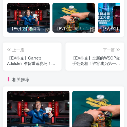
【EV扑克】恭喜蒲蔚然赛事#65夺冠，收获国人2023WSOP第六条金手链，奖金93万刀！
【EV扑克】玩法：“松弱鱼/松凶鱼打法”的基本攻略
上一篇
下一篇
【EV扑克】Garrett
【EV扑克】全新的WSOP金
Adelstein准备重返赛场！有
手链亮相！谁将成为第一个
外国网友表示：不欢迎！
幸运儿？
相关推荐