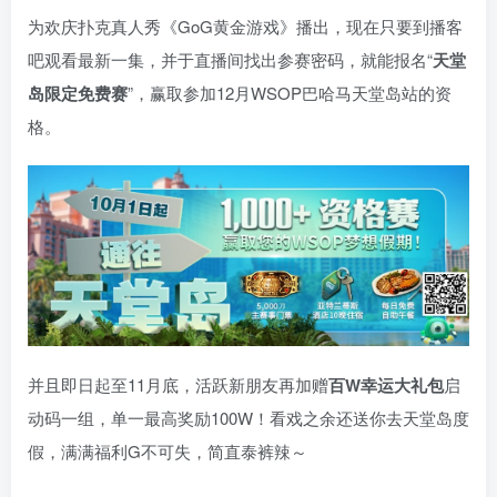
为欢庆扑克真人秀《GoG黄金游戏》播出，现在只要到播客
吧观看最新一集，并于直播间找出参赛密码，就能报名“
天堂
岛限定免费赛
”，赢取参加12月WSOP巴哈马天堂岛站的资
格。
并且即日起至11月底，活跃新朋友再加赠
百W幸运大礼包
启
动码一组，单一最高奖励100W！看戏之余还送你去天堂岛度
假，满满福利G不可失，简直泰裤辣～