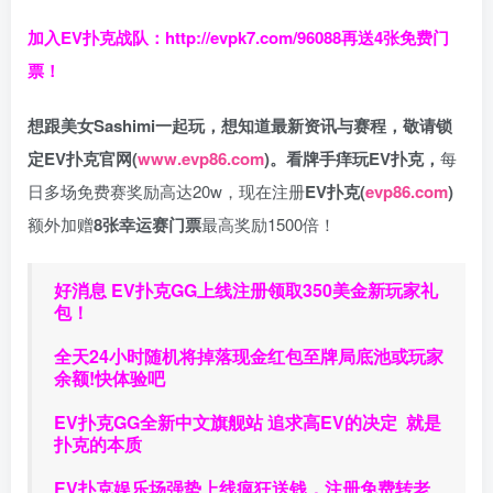
加入EV扑克战队：
http://evpk7.com/96088
再送4张免费门
票！
想跟美女Sashimi一起玩，
想知道最新资讯与赛程，
敬请锁
定EV扑克官网(
www.evp86.com
)。
看牌手痒玩EV扑克，
每
日多场免费赛奖励高达20w，现在注册
EV扑克(
evp86.com
)
额外加赠
8张幸运赛门票
最高奖励1500倍！
好消息 EV扑克GG上线注册领取350美金新玩家礼
包！
全天24小时随机将掉落现金红包至牌局底池或玩家
余额!快体验吧
EV扑克GG
全新中文旗舰站
追求高EV
的决定
就是
扑克的本质
EV扑克娱乐场强势上线疯狂送钱，注册免费转老