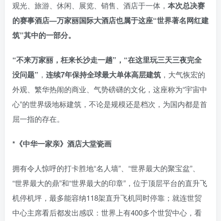
观光、旅游、休闲、展览、销售、酒店于一体，
本次总决赛
的赛事酒店—万家丽国际大酒店也属于这座“世界著名网红建
筑”其中的一部分。
“不来万家丽，枉来长沙走一趟”，“在这里玩三天三夜完全
没问题”
，
连续7年保持全球最大单体高层建筑
，大气恢宏的
外观、繁华热闹的商业、气势磅礴的文化，这座称为“宇宙中
心”的世界级地标建筑，不论是规模还是档次，为国内都是首
屈一指的存在。
*《中华一家亲》酒店大堂瓷画
拥有令人惊呼的打卡胜地“名人墙”、“世界最大的聚宝盆”、
“世界最大的鼎”和“世界最大的印章”，位于顶层平台的直升飞
机停机坪，最多能容纳118架直升飞机同时停靠；就连世贸
中心主席看后都发出感叹：世界上有400多个世贸中心，看