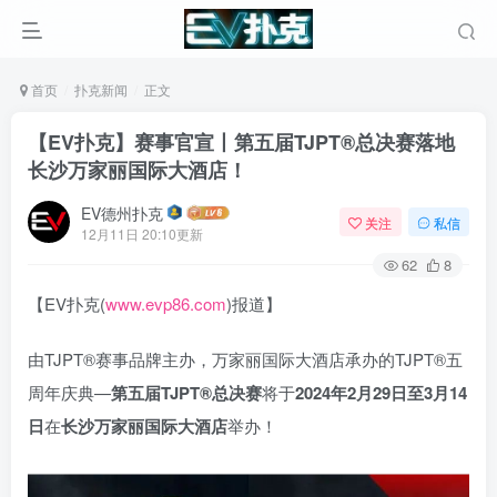
首页
扑克新闻
正文
【EV扑克】赛事官宣丨第五届TJPT®总决赛落地
长沙万家丽国际大酒店！
EV德州扑克
关注
私信
12月11日 20:10更新
62
8
【EV扑克(
www.evp86.com
)报道】
由TJPT®赛事品牌主办，万家丽国际大酒店承办的TJPT®五
周年庆典—
第五届TJPT®总决赛
将于
2024年2月29日至3月14
日
在
长沙
万家丽国际大酒店
举办！