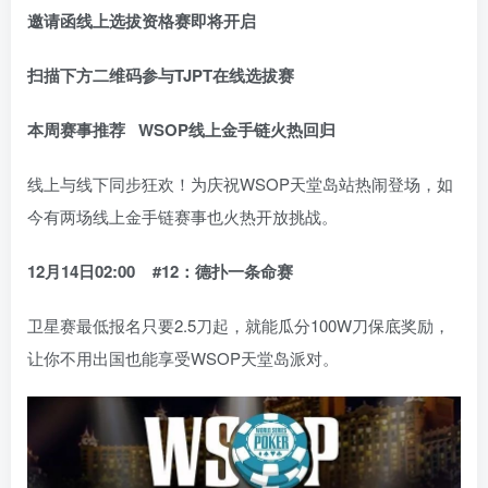
邀请函线上选拔资格赛即将开启
扫描下方二维码
参与TJPT在线选拔赛
本周赛事推荐
WSOP线上金手链火热回归
线上与线下同步狂欢！为庆祝WSOP天堂岛站热闹登场，如
今有两场线上金手链赛事也火热开放挑战。
12月14日02:00
#12：德扑一条命赛
卫星赛最低报名只要2.5刀起，就能瓜分100W刀保底奖励，
让你不用出国也能享受WSOP天堂岛派对。