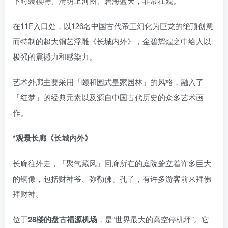
下时装模特、清明上河图、碧海蓝天，非常壮观。
在11F入口处，以126名中国古代帝王幻化为巨龙的绝顶创意
而特制的超大铜艺浮雕《长城内外》，金碧辉煌之中给人以
极强的震撼力和感染力。
艺术外廊主要采用「颐和园式皇家园林」的风格，融入了
「红梦」的经典元素以及源自中国古代历史的众多艺术画
作。
*观景长廊《长城内外》
长廊往外走，「聚气藏风」回廊所在的庭院耸立着许多巨大
的铜像，包括财神爷、弥勒佛、孔子，有许多游客前来拜佛
拜财神。
位于
28楼的盘古福源机场
，是“世界最大的高空停机坪”。它