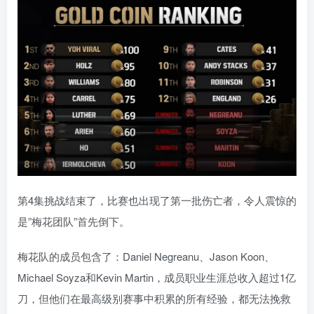
第4集挑战结束了，比赛也出现了第一批伤亡者，令人震惊的
是”梅花团队”首先倒下。
梅花队的成员包含了：Daniel Negreanu、Jason Koon、
Michael Soyza和Kevin Martin，成员职业生涯总收入超过1亿
刀，但他们在最高级别赛事中积累的所有经验，都无法挽救