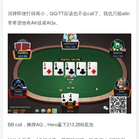
河牌即便打得再小，QQ/TT应该也不会call了。我也只能allin
寄希望他有AK或者AQs。
BB call，摊牌AQ，Hero赢下213.2BB底池