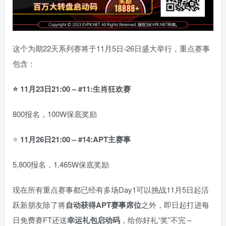
这个为期22天系列赛将于11月5日-26日盛大举行，重点赛事
包含：
⭐ 11月23日21:00 – #11:生肖狂欢赛
800报名，100W保底奖励
⭐
11月26日21:00 – #14:APT主赛事
5,800报名，1,465W保底奖励
现在所有重点赛事都已经有多场Day1可以挑战11月5日起活
跃新朋友除了将
自
动获得APT赛事席位
之外，即日起打进每
日免费赛FT还送
幸运礼包启动码
，给你好礼“奖”不完～