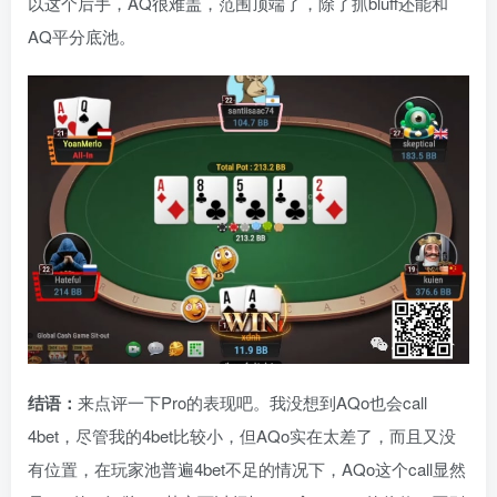
以这个后手，AQ很难盖，范围顶端了，除了抓bluff还能和
AQ平分底池。
结语：
来点评一下Pro的表现吧。我没想到AQo也会call
4bet，尽管我的4bet比较小，但AQo实在太差了，而且又没
有位置，在玩家池普遍4bet不足的情况下，AQo这个call显然