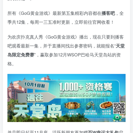
所有《GoG黄金游戏》最新第五集精彩内容都在
播客吧
，全
季共12集，每周一三五准时更新，立即前往官网收看！
为欢庆扑克真人秀《GoG黄金游戏》播出，现在只要到播客
吧观看最新一集，并于直播间找出参赛密码，就能报名“
天堂
岛限定免费赛
”，赢取参加12月WSOP巴哈马天堂岛站的资
格。
并且即日起至11月底，活跃新朋友再加赠
百W幸运大礼包
启