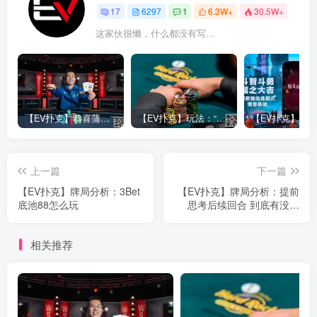
17
6297
1
6.3W+
30.5W+
这家伙很懒，什么都没有写...
【EV扑克】恭喜蒲蔚然赛事#65夺冠，收获国人2023WSOP第六条金手链，奖金93万刀！
【EV扑克】玩法：“松弱鱼/松凶鱼打法”的基本攻略
上一篇
下一篇
【EV扑克】牌局分析：3Bet
【EV扑克】​牌局分析：提前
底池88怎么玩
思考后续回合 到底有没有
用？
相关推荐