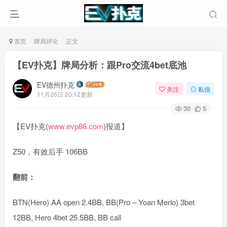
首页
牌局评论
正文
【EV扑克】牌局分析：跟Pro交流4bet底池
EV德州扑克
关注
私信
11月26日 20:12更新
30
5
【EV扑克(
www.evp86.com
)报道】
Z50，有效后手 106BB
翻前：
BTN(Hero) AA open 2.4BB, BB(Pro – Yoan Merlo) 3bet
12BB, Hero 4bet 25.5BB, BB call