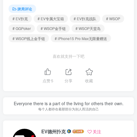
牌局评论
# EV扑克
# EV专属大宝箱
# EV扑克战队
# WSOP
# GGPoker
# WSOP金手链
# WSOP天堂岛
# WSOP线上金手链
# iPhone15 Pro Max无限量赠送
喜欢就支持一下吧
点赞
5
分享
收藏
Everyone there is a part of the living for others their own.
每个人都存在着那部分为别人而活的自己
EV德州扑克
关注