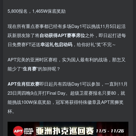
5,800报名，1,465W保底奖励
现在所有重点赛事都已经有多场Day1可以挑战11月5日起活
跃新朋友除了将
自
动获得APT赛事席位
之外，即日起打进每
日免费赛FT还送
幸运礼包启动码
，给你好礼“奖”不完～
APT完美的亚洲时区赛程，实为国人最有利的战场，那怎又
能少了“
生肖赛
”的加持呢？
APT生肖狂欢赛
即日起共有四场Day1可以参加，一直到11月
23日周四晚9点开打Final Day。超级卫星赛报名只要80，就
能挑战100W保底奖励，冠军将获得特殊徽章及APT黑狮奖
杯。