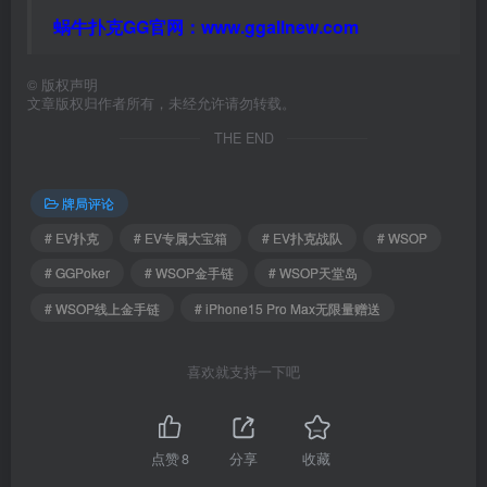
蜗牛扑克GG官网：
www.ggallnew.com
©
版权声明
文章版权归作者所有，未经允许请勿转载。
THE END
牌局评论
# EV扑克
# EV专属大宝箱
# EV扑克战队
# WSOP
# GGPoker
# WSOP金手链
# WSOP天堂岛
# WSOP线上金手链
# iPhone15 Pro Max无限量赠送
喜欢就支持一下吧
点赞
8
分享
收藏