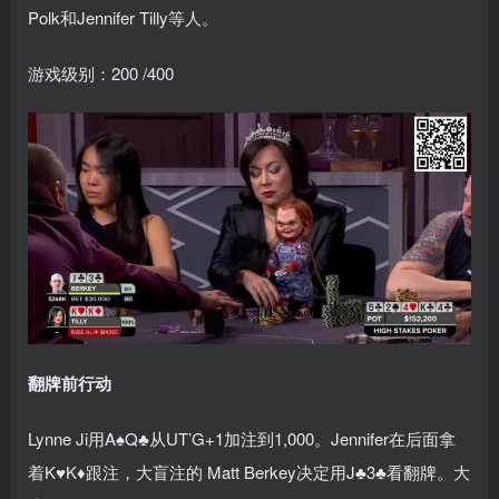
Polk和Jennifer Tilly等人。
游戏级别：200 /400
翻牌前行动
Lynne Ji用A♠Q♣从UT’G+1加注到1,000。Jennifer在后面拿
着K♥K♦跟注，大盲注的 Matt Berkey决定用J♣3♣看翻牌。大