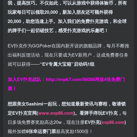
我，提高技巧。不仅如此，
可以从游戏中获得体验币，所有
玩家每日可以领取20,000，新加入朋友还可额外获得
20,000，助您迅速上手。
加入我们的免费扑克游戏，和全球
的牌手们一起切磋技艺，感受扑克游戏的乐趣吧！
EV扑克作为GGPoker在国内新开设的旗舰品牌，每月不断推
出福利反馈活动，现在只要成为EV新用户，达成免费赛任务
就可以获得——
“EV专属大宝箱”启动码1组
加入EV扑克战队：
http://evpk7.com/96088
再送4张免费门
票！
想跟美女Sashimi一起玩，
想知道最新资讯与赛程，
敬请锁
定EV扑克官网(
www.evp86.com
)。
看牌手痒玩EV扑克，
每
日多场免费赛奖励高达20w，现在注册
EV扑克(
evp86.com
)
额外加赠
8张幸运赛门票
最高奖励1500倍！