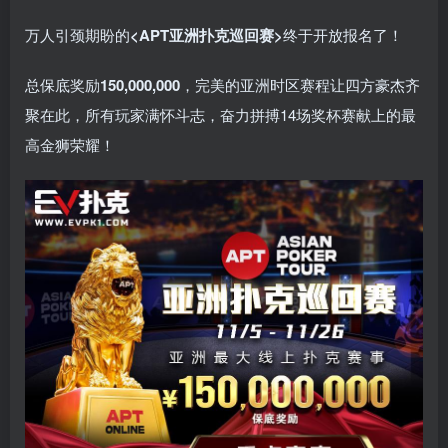
万人引颈期盼的
<APT亚洲扑克巡回赛>
终于开放报名了！
总保底奖励
150,000,000
，完美的亚洲时区赛程让四方豪杰齐
聚在此，所有玩家满怀斗志，奋力拼搏14场奖杯赛献上的最
高金狮荣耀！