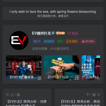
I only wish to face the sea, with spring flowers blossoming.
我只愿面朝大海，春暖花开
EV德州扑克
关注
17
6303
1
6.3W+
30.6W+
这家伙很懒，什么都没有写...
【EV扑克】恭喜蒲蔚然赛事#65夺冠，收获国人2023WSOP第六条金手链，奖金93万刀！
【EV扑克】玩法：“松弱鱼/松凶鱼打法”的基本攻略
上一篇
下一篇
【EV扑克】牌局分析：河牌
【EV扑克】牌局分析：两倍
bet/check EV哪个高
超池bluff撞钢板也无怨无悔