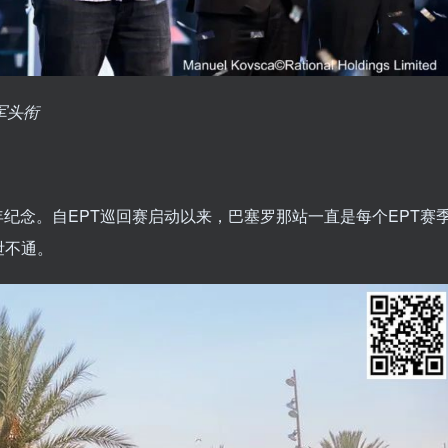
冠军头衔
周年纪念。自EPT巡回赛启动以来，巴塞罗那站一直是每个EPT赛
泄不通。