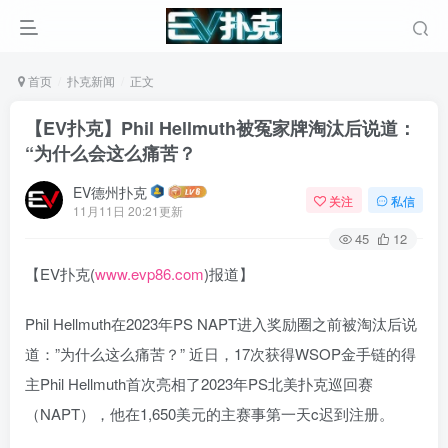
首页
扑克新闻
正文
【EV扑克】Phil Hellmuth被冤家牌淘汰后说道：
“为什么会这么痛苦？
EV德州扑克
关注
私信
11月11日 20:21更新
45
12
【EV扑克(
www.evp86.com
)报道】
Phil Hellmuth在2023年PS NAPT进入奖励圈之前被淘汰后说
道：”为什么这么痛苦？” 近日，17次获得WSOP金手链的得
主Phil Hellmuth首次亮相了2023年PS北美扑克巡回赛
（NAPT），他在1,650美元的主赛事第一天c迟到注册。