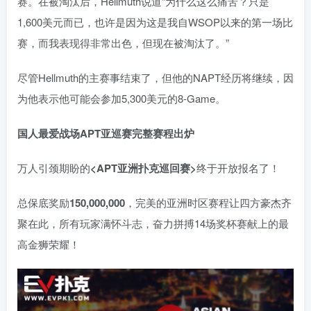
赛。在被淘汰后，Hellmuth说道“为什么这么痛苦？只是
1,600美元而已，也许是因为这是我自WSOP以来的第一场比
赛，而我表现得非常出色，但现在被淘汰了。”
尽管Hellmuth的主赛事结束了，但他的NAPT经历将继续，因
为他表示他可能会参加5,300美元的8-Game。
国人最爱战场
APT亚巡赛完整赛程出炉
万人引颈期盼的
<APT亚洲扑克巡回赛>
终于开放报名了！
总保底奖励
150,000,000
，完美的亚洲时区赛程让四方豪杰齐
聚在此，所有玩家满怀斗志，奋力拼搏14场奖杯赛献上的最
高金狮荣耀！