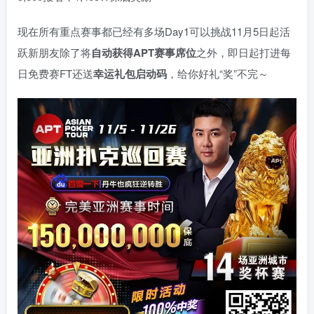
现在所有重点赛事都已经有多场Day1可以挑战11月5日起活
跃新朋友除了将
自
动获得APT赛事席位
之外，即日起打进每
日免费赛FT还送
幸运礼包启动码
，给你好礼“奖”不完～