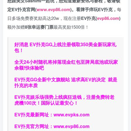
想跟美女Sashimi一起玩，
想知道最新资讯与赛程，
敬请锁
定EV扑克官网(
www.evp86.com
)。
看牌手痒玩EV扑克，
每
日多场免费赛奖励高达20w，现在注册
EV扑克(
evp86.com
)
额外加赠
8张幸运赛门票
最高奖励1500倍！
好消息 EV扑克GG上线注册领取350美金新玩家礼
包！
全天24小时随机将掉落现金红包至牌局底池或玩家
余额!快体验吧
EV扑克GG
全新中文旗舰站
追求高EV
的决定
就是
扑克的本质
EV扑克娱乐场强势上线疯狂送钱，注册免费转老
虎機100次！国际认证最安心！
EV扑克最新网址：
www.evpks.com
EV扑克官方网址：
www.evp86.com