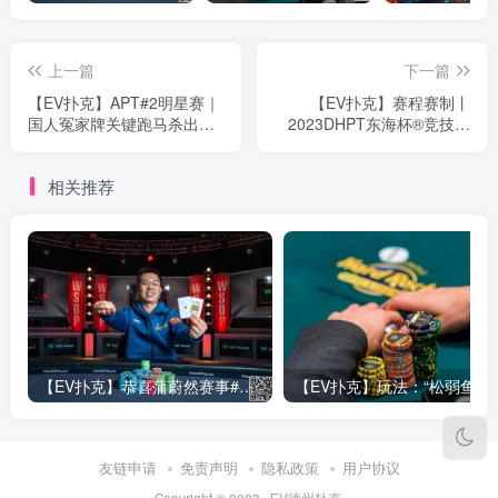
上一篇
下一篇
【EV扑克】APT#2明星赛｜
【EV扑克】赛程赛制丨
国人冤家牌关键跑马杀出重
2023DHPT东海杯®竞技棋
围！WSOP冠军聚集的FT宛
牌大师赛详细赛程赛制发布
如神仙打架
(修订版)
相关推荐
【EV扑克】恭喜蒲蔚然赛事#65夺冠，收获国人2023WSOP第六条金手链，奖金93万刀！
【EV
友链申请
免责声明
隐私政策
用户协议