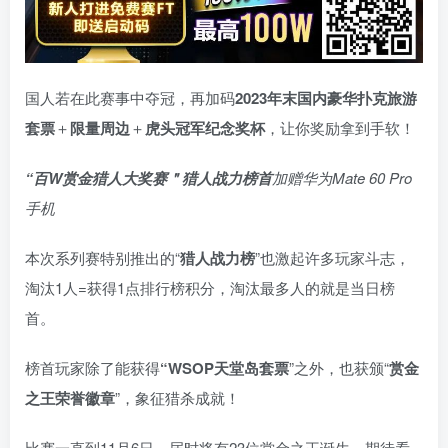
国人若在此赛事中夺冠，再加码
2023年末国内豪华扑克旅游
套票
＋
限量周边
＋
虎头冠军纪念奖杯
，让你奖励拿到手软！
“百W赏金猎人大奖赛＂
猎人战力榜首
加赠华为Mate 60 Pro
手机
本次系列赛特别推出的“
猎人战力榜
”也激起许多玩家斗志，
淘汰1人=获得1点排行榜积分，淘汰最多人的就是当日榜
首。
榜首玩家除了能获得
“WSOP天堂岛套票
”之外，也获颁“
赏金
之王荣誉徽章
”，象征猎杀成就！
比赛一直到11月6日，届时将有23位赏金之王诞生，期待看