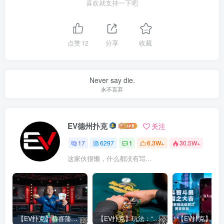
喜欢就支持一下吧
点赞
12
分享
收藏
Never say die.
永不言弃
EV德州扑克
关注
17
6297
1
6.3W+
30.5W+
这家伙很懒，什么都没有写...
【EV扑克】恭喜蒲蔚然赛事#65夺冠，收获国人2023WSOP第六条金手链，奖金93万刀！
【EV扑克】玩法：“松弱鱼/松凶鱼打法”的基本攻略