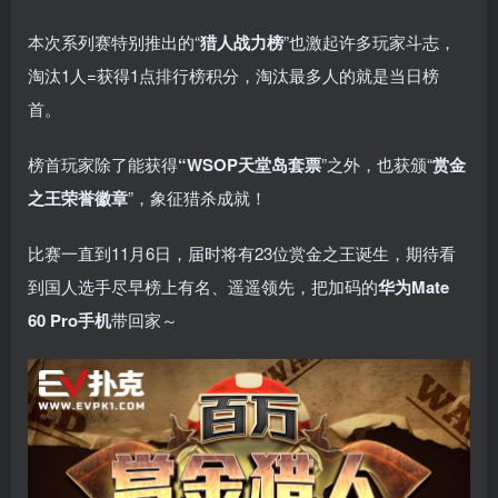
本次系列赛特别推出的“
猎人战力榜
”也激起许多玩家斗志，
淘汰1人=获得1点排行榜积分，淘汰最多人的就是当日榜
首。
榜首玩家除了能获得
“WSOP天堂岛套票
”之外，也获颁“
赏金
之王荣誉徽章
”，象征猎杀成就！
比赛一直到11月6日，届时将有23位赏金之王诞生，期待看
到国人选手尽早榜上有名、遥遥领先，把加码的
华为Mate
60 Pro手机
带回家～