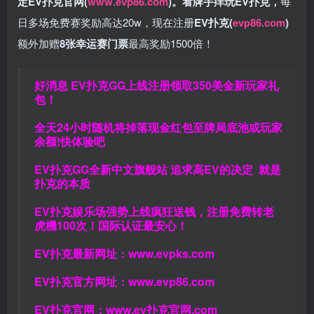
定EV扑克官网(
www.evp86.com
)。
看牌手痒玩EV扑克，
每
日多场免费赛奖励高达20w，现在注册
EV扑克(
evp86.com
)
额外加赠
8张幸运赛门票
最高奖励1500倍！
好消息 EV扑克GG上线注册领取350美金新玩家礼
包！
全天24小时随机将掉落现金红包至牌局底池或玩家
余额!快体验吧
EV扑克GG
全新中文旗舰站
追求高EV
的决定
就是
扑克的本质
EV扑克娱乐场强势上线疯狂送钱，注册免费转老
虎機100次！国际认证最安心！
EV扑克最新网址：
www.evpks.com
EV扑克官方网址：
www.evp86.com
EV扑克官网：
www.ev扑克官网.com