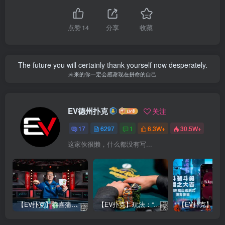
点赞
14
分享
收藏
The future you will certainly thank yourself now desperately.
未来的你一定会感谢现在拼命的自己
EV德州扑克
关注
17
6297
1
6.3W+
30.5W+
这家伙很懒，什么都没有写...
【EV扑克】恭喜蒲蔚然赛事#65夺冠，收获国人2023WSOP第六条金手链，奖金93万刀！
【EV扑克】玩法：“松弱鱼/松凶鱼打法”的基本攻略