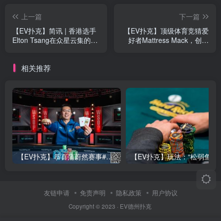
上一篇
下一篇
【EV扑克】简讯 | 香港选手
【EV扑克】顶级体育竞猜爱
Elton Tsang在众星云集的
好者Mattress Mack，创下
Triton20万美元邀请赛Day1
7500万美元竞猜记录！
取得领先
相关推荐
【EV扑克】恭喜蒲蔚然赛事#65夺冠，收获国人2023WSOP第六条金手链，奖金93万刀！
【EV
友链申请
免责声明
隐私政策
用户协议
Copyright © 2023 ·
EV德州扑克