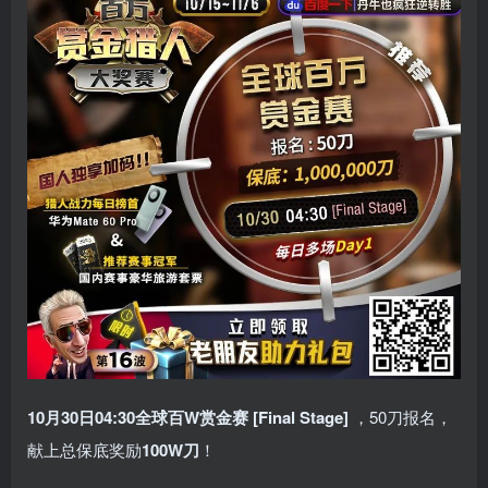
10月30日04:30
全球百W赏金赛 [Final Stage]
，50刀报名，
献上总保底奖励
100W刀
！