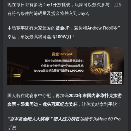
现在每日都有多场Day1开放挑战，玩家可以数次参与，且所
有符合条件的筹码量及赏金将并入到Day2。
本场赛事还有大家最爱的
赏金JP
，若你和Andrew Robl同样
幸运，单次最高将可赢得
100W刀
！
国人若在此赛事中夺冠，再加码
2023年末国内豪华扑克旅游
套票
＋
限量周边
＋
虎头冠军纪念奖杯
，让你奖励拿到手软！
“百W赏金猎人大奖赛＂
猎人战力榜首
加赠华为Mate 60 Pro
手机