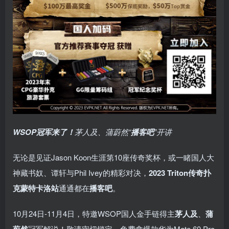
WSOP冠军来了！
茅人及、蒲蔚然“
播客吧
”开讲
无论是见证Jason Koon生涯第10座传奇奖杯，或一睹国人大
神藏书奴、谭轩与Phil Ivey的精彩对决，
2023 Triton传奇扑
克蒙特卡洛站
通通都在
播客吧
。
10月24日-11月4日，特邀WSOP国人金手链得主
茅人及
、
蒲
冠军解说！敬请密切锁定，免费拿爆款华为Mate 60 Pro