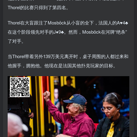
Thorel的比赛只得到了第四名。
Thorel在大盲跟注了Mosböck从小盲的全下，法国人的A♥4♣
在这个阶段领先对手的J♦9♣。然而，Mosböck在河牌“绝杀”
了对手。
当Thorel带着另外139万美元离开时，桌子周围的人都过来和
他握手，拥抱他。他现在是法国其他扑克玩家的目标。