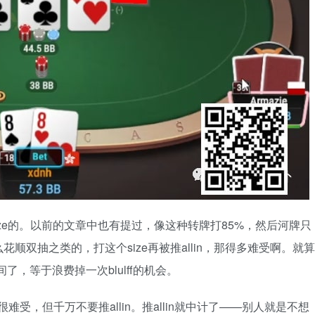
ize的。以前的文章中也有提过，像这种转牌打85%，然后河牌只
顺双抽之类的，打这个size再被推allin，那得多难受啊。就算
的空间了，等于浪费掉一次blulff的机会。
然很难受，但千万不要推allin。推allin就中计了——别人就是不想