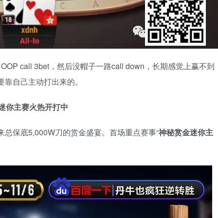
的。OOP call 3bet，然后没帽子一路call down，长期感觉上赢不到
是要靠自己主动打出来的。
迷你主赛火热开打中
来总保底5,000W刀的赏金盛宴。首场重点赛事“
神秘赏金迷你主