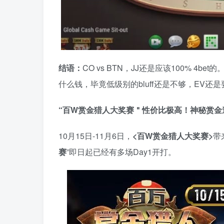
结语：
CO vs BTN，JJ还是应该100% 4bet
什么钱，毕竟低级别的bluff还是不够，EV还
“百W赏金猎人大奖赛＂性价比极高！
神秘赏金
10月15日-11月6日，
<百W赏金猎人大奖赛>
带
赛
”即日起已经有多场Day1开打。