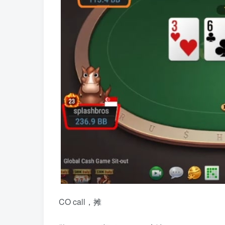
CO call，摊