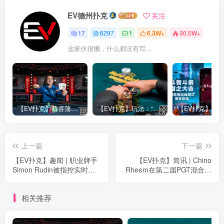
EV德州扑克
关注
17
6297
1
6.3W+
30.5W+
这家伙很懒，什么都没有写...
【EV扑克】恭喜蒲蔚然赛事#65夺冠，收获国人2023WSOP第六条金手链，奖金93万刀！
【EV扑克】玩法：“松弱鱼/松凶鱼打法”的基本攻略
上一篇
下一篇
【EV扑克】趣闻 | 职业牌手
【EV扑克】简讯 | Chino
Simon Rudin被指控实时使
Rheem在第二届PGT混合系
用RTA进行作弊
列赛上摘得桂冠
相关推荐