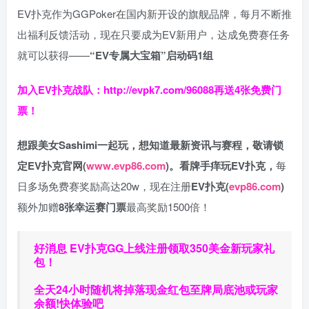
EV扑克作为GGPoker在国内新开设的旗舰品牌，每月不断推
出福利反馈活动，现在只要成为EV新用户，达成免费赛任务
就可以获得——
“EV专属大宝箱”启动码1组
加入EV扑克战队：
http://evpk7.com/96088
再送4张免费门
票！
想跟美女Sashimi一起玩，
想知道最新资讯与赛程，
敬请锁
定EV扑克官网(
www.evp86.com
)。
看牌手痒玩EV扑克，
每
日多场免费赛奖励高达20w，现在注册
EV扑克(
evp86.com
)
额外加赠
8张幸运赛门票
最高奖励1500倍！
好消息 EV扑克GG上线注册领取350美金新玩家礼
包！
全天24小时随机将掉落现金红包至牌局底池或玩家
余额!快体验吧