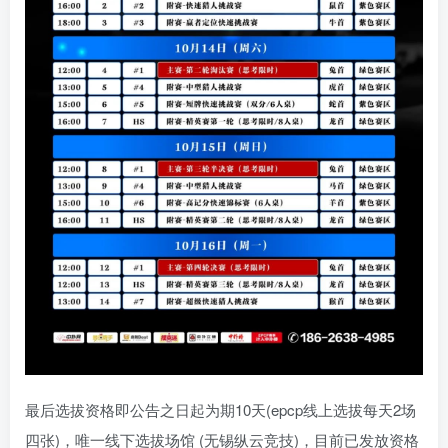
最后选拔资格即公告之日起为期10天(epcp线上选拔每天2场
四张)，唯一线下选拔场馆 (无锡纵云竞技)，目前已发放资格