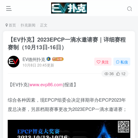
首页
扑克新闻
正文
【EV扑克】2023EPCP一滴水邀请赛｜详细赛程
赛制（10月13日-16日）
EV德州扑克
关注
私信
10月8日 20:45更新
36
12
【EV扑克(
www.evp86.com
)报道】
综合各种因素，现EPCP组委会决定择期举办EPCP2023年
度总决赛，另原档期赛事更改为2023EPCP一滴水邀请赛；