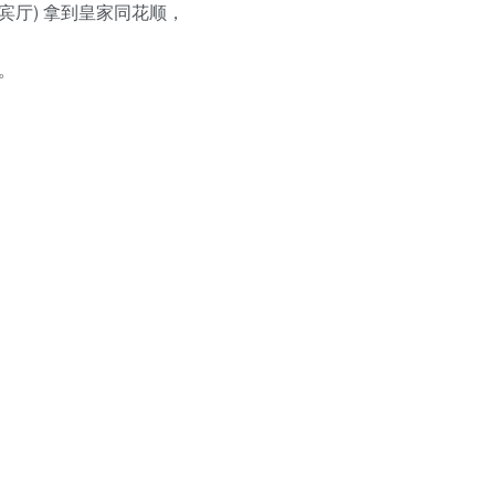
宾厅)
拿到皇家同花顺，
部。