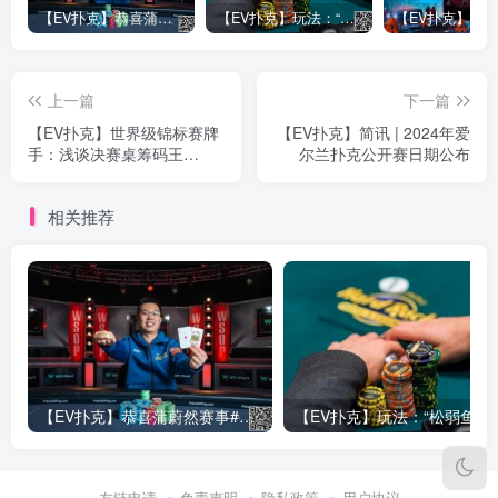
【EV扑克】恭喜蒲蔚然赛事#65夺冠，收获国人2023WSOP第六条金手链，奖金93万刀！
【EV扑克】玩法：“松弱鱼/松凶鱼打法”的基本攻略
上一篇
下一篇
【EV扑克】世界级锦标赛牌
【EV扑克】简讯 | 2024年爱
手：浅谈决赛桌筹码王
尔兰扑克公开赛日期公布
Daniel Dvoress
相关推荐
【EV扑克】恭喜蒲蔚然赛事#65夺冠，收获国人2023WSOP第六条金手链，奖金93万刀！
【EV
友链申请
免责声明
隐私政策
用户协议