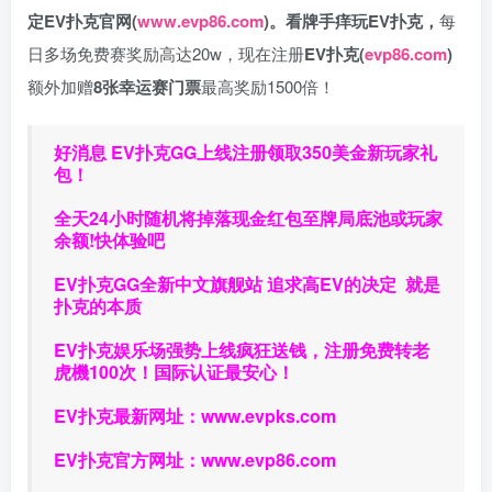
定EV扑克官网(
www.evp86.com
)。
看牌手痒玩EV扑克，
每
日多场免费赛奖励高达20w，现在注册
EV扑克(
evp86.com
)
额外加赠
8张幸运赛门票
最高奖励1500倍！
好消息 EV扑克GG上线注册领取350美金新玩家礼
包！
全天24小时随机将掉落现金红包至牌局底池或玩家
余额!快体验吧
EV扑克GG
全新中文旗舰站
追求高EV
的决定
就是
扑克的本质
EV扑克娱乐场强势上线疯狂送钱，注册免费转老
虎機100次！国际认证最安心！
EV扑克最新网址：
www.evpks.com
EV扑克官方网址：
www.evp86.com