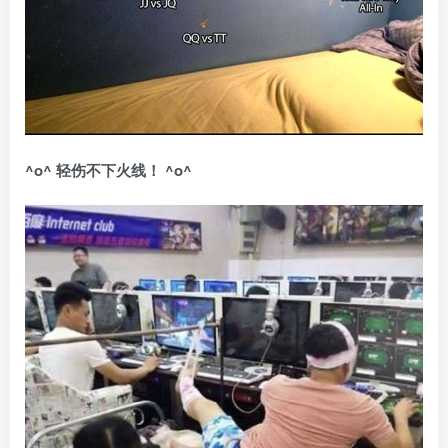
^o^
轻伤不下火线！
^o^