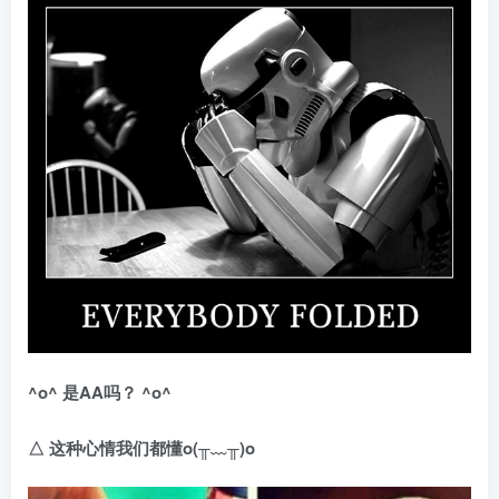
^o^
是
AA
吗？
^o^
△
这种心情我们都懂o(
╥﹏╥)o