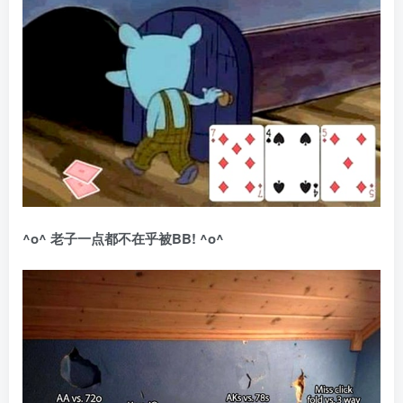
^o^
老子一点都不在乎被
BB! ^o^