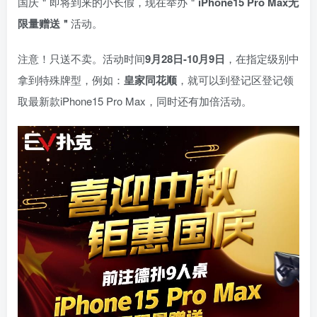
国庆＂即将到来的小长假，现在举办＂
iPhone15 Pro Max无
限量赠送＂
活动。
注意！只送不卖。活动时间
9月28日-10月9日
，在指定级别中
拿到特殊牌型，例如：
皇家同花顺
，就可以到登记区登记领
取最新款iPhone15 Pro Max，同时还有加倍活动。