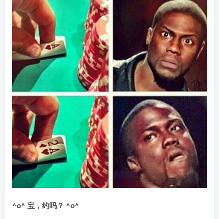
^o^
宝，约吗？
^o^