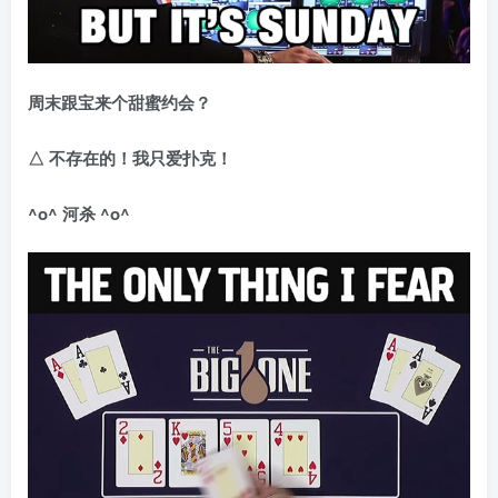
周末跟宝来个甜蜜约会？
△
不存在的！我只爱扑克！
^o^
河杀
^o^