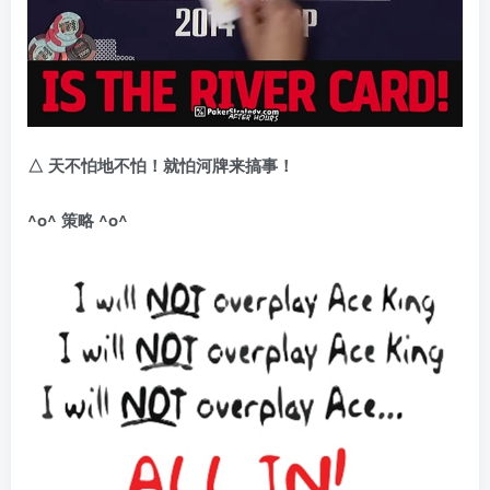
△
天不怕地不怕！就怕河牌来搞事！
^o^
策略
^o^