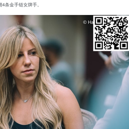
位坐拥4条金手链女牌手。