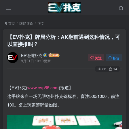
首页
牌局评论
正文
【EV扑克】牌局分析：AK翻前遇到这种情况，可
以直接推吗？
EV德州扑克
关注
私信
9月21日 10:19更新
36
14
【EV扑克(
www.evp86.com
)报道】
这手牌来自一场无限德州扑克锦标赛。盲注500/1000，前注
100。桌上玩家筹码量如图。