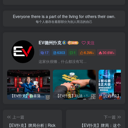
Everyone there is a part of the living for others their own.
每个人都存在着那部分为别人而活的自己
EV德州扑克
关注
17
6303
1
6.3W+
30.6W+
这家伙很懒，什么都没有写...
【EV扑克】恭喜蒲蔚然赛事#65夺冠，收获国人2023WSOP第六条金手链，奖金93万刀！
【EV扑克】玩法：“松弱鱼/松凶鱼打法”的基本攻略
上一篇
下一篇
【EV扑克】牌局分析 | Rick
【EV扑克】牌局：这个