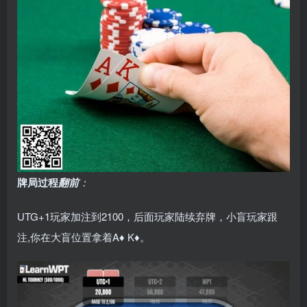
牌局过程
翻前
：
UTG+1玩家加注到2100，后面玩家陆续弃牌，小盲玩家跟
注,你在大盲位置拿着A♦ K♦。