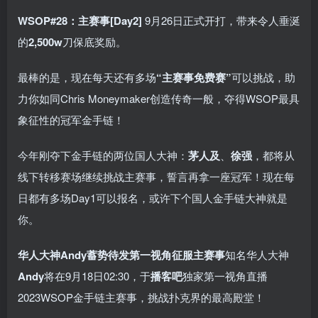
WSOP#28：主赛事[Day2]
9月26日正式开打，带来令人垂涎
的
2,500w
刀保底奖励。
最棒的是，现在每天还有多场
“主赛事免费赛”
可以挑战，助
力你如同Chris Moneymaker创造传奇一般，夺得WSOP最具
象征性的冠军金手链！
今年刚夺下金手链的两位国人大神：
茅人及
、
徐强
，都将从
线下转移赛场继续挑战主赛事，誓言再拿一座冠军！现在每
日都有多场Day1可以报名，或许下个国人金手链大神就是
你。
华人大神Andy蓄势待发第一视角征服主赛事
知名华人大神
Andy
将在9月18日02:30，于
播客吧
独家第一视角直播
2023WSOP金手链主赛事，挑战扑克界的最高殿堂！