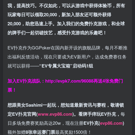
我，提高技巧。不仅如此，
可以从游戏中获得体验币，所有
玩家每日可以领取20,000，新加入朋友还可额外获得
20,000，助您迅速上手。
加入我们的免费扑克游戏，和全球
的牌手们一起切磋技艺，感受扑克游戏的乐趣吧！
EV扑克作为GGPoker在国内新开设的旗舰品牌，每月不断推
出福利反馈活动，现在只要成为EV新用户，达成免费赛任务
就可以获得——
“EV专属大宝箱”启动码1组
加入EV扑克战队：
http://evpk7.com/96088
再送4张免费门
票！
想跟美女Sashimi一起玩，
想知道最新资讯与赛程，
敬请锁
定EV扑克官网(
www.evp86.com
)。
看牌手痒玩EV扑克，
每
日多场免费赛奖励高达20w，现在注册
EV扑克(
evp86.com
)
额外加赠
8张幸运赛门票
最高奖励1500倍！