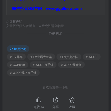
蜗牛扑克GG官网：
www.ggallnew.com
©
版权声明
文章版权归作者所有，未经允许请勿转载。
THE END
牌局评论
# EV扑克
# EV专属大宝箱
# EV扑克战队
# WSOP
# GGPoker
# WSOP金手链
# WSOP天堂岛
# WSOP线上金手链
喜欢就支持一下吧
点赞
14
分享
收藏