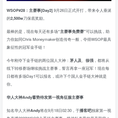
WSOP#28：主赛事[Day2]
9月26日正式开打，带来令人垂涎
的
2,500w
刀保底奖励。
最棒的是，现在每天还有多场
“主赛事免费赛”
可以挑战，助
力你如同Chris Moneymaker创造传奇一般，夺得WSOP最具
象征性的冠军金手链！
今年刚夺下金手链的两位国人大神：
茅人及
、
徐强
，都将从
线下转移赛场继续挑战主赛事，誓言再拿一座冠军！现在每
日都有多场Day1可以报名，或许下个国人金手链大神就是
你。
华人大神Andy蓄势待发第一视角征服主赛事
知名华人大神
Andy
将在9月18日02:30，于
播客吧
独家第一视