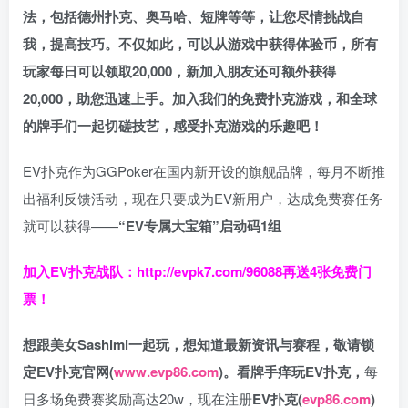
法，包括德州扑克、奥马哈、短牌等等，让您尽情挑战自
我，提高技巧。不仅如此，
可以从游戏中获得体验币，所有
玩家每日可以领取20,000，新加入朋友还可额外获得
20,000，助您迅速上手。
加入我们的免费扑克游戏，和全球
的牌手们一起切磋技艺，感受扑克游戏的乐趣吧！
EV扑克作为GGPoker在国内新开设的旗舰品牌，每月不断推
出福利反馈活动，现在只要成为EV新用户，达成免费赛任务
就可以获得——
“EV专属大宝箱”启动码1组
加入EV扑克战队：
http://evpk7.com/96088
再送4张免费门
票！
想跟美女Sashimi一起玩，
想知道最新资讯与赛程，
敬请锁
定EV扑克官网(
www.evp86.com
)。
看牌手痒玩EV扑克，
每
日多场免费赛奖励高达20w，现在注册
EV扑克(
evp86.com
)