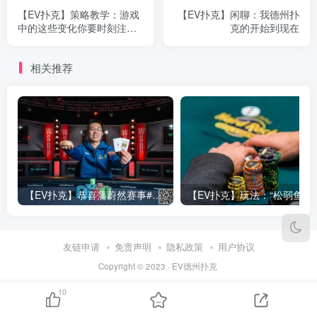
【EV扑克】策略教学：游戏
【EV扑克】闲聊：我德州扑
中的这些变化你要时刻注
克的开始到现在
意！
相关推荐
【EV扑克】恭喜蒲蔚然赛事#65夺冠，收获国人2023WSOP第六条金手链，奖金93万刀！
【EV
友链申请
免责声明
隐私政策
用户协议
Copyright © 2023 ·
EV德州扑克
10