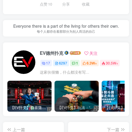
点赞
10
分享
收藏
Everyone there is a part of the living for others their own.
每个人都存在着那部分为别人而活的自己
EV德州扑克
关注
17
6297
1
6.3W+
30.5W+
这家伙很懒，什么都没有写...
【EV扑克】恭喜蒲蔚然赛事#65夺冠，收获国人2023WSOP第六条金手链，奖金93万刀！
【EV扑克】玩法：“松弱鱼/松凶鱼打法”的基本攻略
上一篇
下一篇