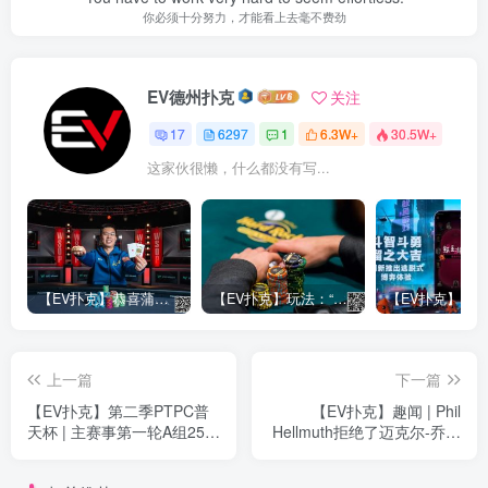
你必须十分努力，才能看上去毫不费劲
EV德州扑克
关注
17
6297
1
6.3W+
30.5W+
这家伙很懒，什么都没有写...
【EV扑克】恭喜蒲蔚然赛事#65夺冠，收获国人2023WSOP第六条金手链，奖金93万刀！
【EV扑克】玩法：“松弱鱼/松凶鱼打法”的基本攻略
上一篇
下一篇
【EV扑克】第二季PTPC普
【EV扑克】趣闻 | Phil
天杯 | 主赛事第一轮A组250
Hellmuth拒绝了迈克尔-乔丹
人次参赛 陈磊32.5万记分牌
的扑克挑战
领跑