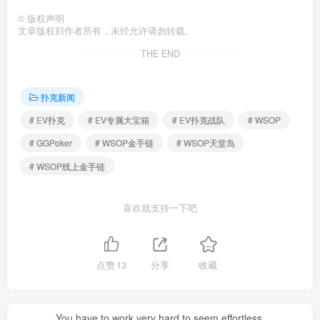
©
版权声明
文章版权归作者所有，未经允许请勿转载。
THE END
扑克新闻
# EV扑克
# EV专属大宝箱
# EV扑克战队
# WSOP
# GGPoker
# WSOP金手链
# WSOP天堂岛
# WSOP线上金手链
喜欢就支持一下吧
点赞
13
分享
收藏
You have to work very hard to seem effortless.