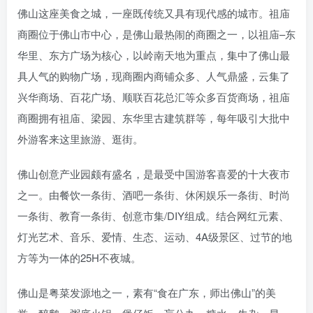
佛山这座美食之城，一座既传统又具有现代感的城市。祖庙
商圈位于佛山市中心，是佛山最热闹的商圈之一，以祖庙–东
华里、东方广场为核心，以岭南天地为重点，集中了佛山最
具人气的购物广场，现商圈内商铺众多、人气鼎盛，云集了
兴华商场、百花广场、顺联百花总汇等众多百货商场，祖庙
商圈拥有祖庙、梁园、东华里古建筑群等，每年吸引大批中
外游客来这里旅游、逛街。
佛山创意产业园颇有盛名，是最受中国游客喜爱的十大夜市
之一。由餐饮一条街、酒吧一条街、休闲娱乐一条街、时尚
一条街、教育一条街、创意市集/DIY组成。结合网红元素、
灯光艺术、音乐、爱情、生态、运动、4A级景区、过节的地
方等为一体的25H不夜城。
佛山是粤菜发源地之一，素有“食在广东，师出佛山”的美