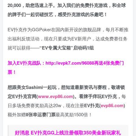
20,000，助您迅速上手。
加入我们的免费扑克游戏，和全球
的牌手们一起切磋技艺，感受扑克游戏的乐趣吧！
EV扑克作为GGPoker在国内新开设的旗舰品牌，每月不断推
出福利反馈活动，现在只要成为EV新用户，达成免费赛任务
就可以获得——
“EV专属大宝箱”启动码1组
加入EV扑克战队：
http://evpk7.com/96088
再送4张免费门
票！
想跟美女Sashimi一起玩，
想知道最新资讯与赛程，
敬请锁
定EV扑克官网(
www.evp86.com
)。
看牌手痒玩EV扑克，
每
日多场免费赛奖励高达20w，现在注册
EV扑克(
evp86.com
)
额外加赠
8张幸运赛门票
最高奖励1500倍！
好消息 EV扑克GG上线注册领取350美金新玩家礼