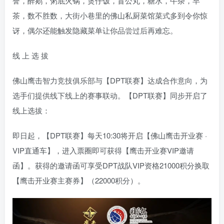
誉，醉鹅，粥底火锅，煲仔饭，盲公丸，糖水，牛杂，早
茶，数不胜数，大街小巷里的佛山私厨菜馆菜式多到令你惊
讶，偶尔还能触发隐藏菜单让你品尝过后再难忘。
线 上 选 拔
佛山鹰击智力竞技俱乐部与【DPT联赛】达成合作意向，为
选手们提供线下线上的赛事联动。【DPT联赛】同步开启了
线上选拔：
即日起，【DPT联赛】每天10:30将开启【佛山鹰击开业赛 ·
VIP直通车】，进入票圈即可获得【鹰击开业赛VIP邀请
函】。获得的邀请函可享受DPT战队VIP资格21000积分换取
【鹰击开业赛主赛券】（22000积分）。