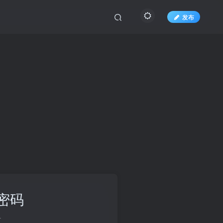
发布
密码
册