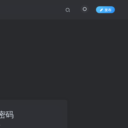
发布
密码
册