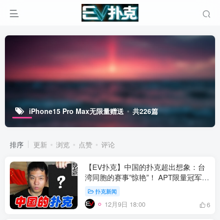
iPhone15 Pro Max无限量赠送
共226篇
排序
更新
浏览
点赞
评论
【EV扑克】中国的扑克超出想象：台
湾同胞的赛事”惊艳”！ APT限量冠军奖
杯赛来袭
扑克新闻
12月9日 18:00
6