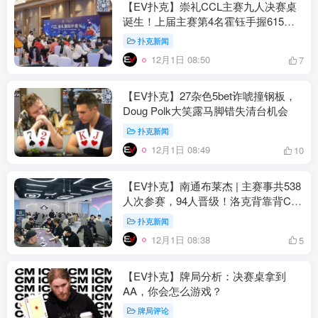
【EV扑克】崇礼CCL主赛九人决赛桌
诞生！上届主赛第4名霍钰手握615万
记分牌遥遥领先
扑克新闻
12月1日 08:50
7
【EV扑克】27杂色5bet诈唬撞钢板，
Doug Polk大笑露马脚错失清台机会
扑克新闻
12月1日 08:49
10
【EV扑克】南通布莱杰 | 主赛事共538
人次参赛，94人晋级！洛克背靠背CL
以42w记分牌量领跑全场
扑克新闻
12月1日 08:38
5
【EV扑克】牌局分析：决赛桌拿到
AA，你会怎么游戏？
牌局评论