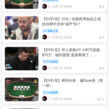
12月1日 08:50
6
【EV扑克】讨论 | 你能胜率如此之高
的河牌中弃掉“葫芦”吗？
策略文章
12月1日 08:50
6
【EV扑克】华人老板4个小时亏损超
$70万，输到发昏 直接离场了……
扑克新闻
12月1日 08:50
9
【EV扑克】牌局分析：扁Donk鱼（第
一弹）
扑克新闻
12月1日 08:50
11