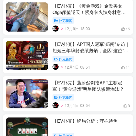
【EV扑克】《黄金游戏》金发美女
Olga颜值逆天！紧身衣火辣身材意外
火遍全网
扑克新闻
12月9日 18:00
15
【EV扑克】APT国人冠军“郑闯”专访｜
短短三年牌龄战绩彪炳，全因“这位”师
傅！
扑克新闻
12月1日 08:54
11
【EV扑克】蒲蔚然剑指APT主赛冠
军！“黄金游戏”明星团队惨遭淘汰!?
扑克新闻
12月1日 08:54
9
【EV扑克】牌局分析：守株待鱼
牌局评论