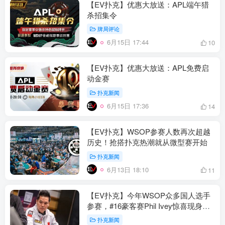
【EV扑克】优惠大放送：APL端午猎
杀招集令
牌局评论
6月15日 17:44
10
【EV扑克】优惠大放送：APL免费启
动金赛
扑克新闻
6月15日 17:36
14
【EV扑克】WSOP参赛人数再次超越
历史！抢搭扑克热潮就从微型赛开始
扑克新闻
6月13日 18:10
11
【EV扑克】今年WSOP众多国人选手
参赛，#16豪客赛Phil Ivey惊喜现身！
微型赛强势开跑
扑克新闻