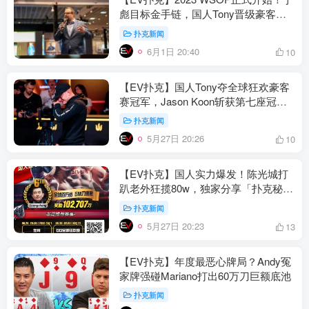
彪目标金手链，国人Tony晋级豪客赛
Day2！
扑克新闻
6月1日 20:40
10
【EV扑克】国人Tony夺全球狂欢豪客
赛冠军，Jason Koon斩获第七座冠军
泪洒Triton
扑克新闻
5月27日 20:26
10
【EV扑克】国人实力爆发！陈光城打
趴老外狂揽80w，独家分享「扑克秘
诀」
扑克新闻
5月27日 20:23
13
【EV扑克】年度最恶心牌局？Andy冤
家牌强碰Mariano打出60万刀巨额底池
扑克新闻