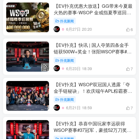
【EV扑克优惠大放送】GG带来今夏最
火热的赛事-WSOP 金戒指夏季巡回
赛，18颗金戒指，1亿美金保底奖励
扑克新闻
6月27日 20:20
6
【EV扑克】快讯 | 国人夺第四条金手
链获500W+奖金！张阳WSOP赛事#44
夺冠
扑克新闻
6月23日 18:39
7
【EV扑克】WSOP双冠国人透露「夺
金手链秘诀」！欢庆端午APL粽霸赛加
赠WSOP赛事门票
扑克新闻
6月21日 18:59
7
【EV扑克】恭喜中国玩家李远获得
WSOP赛事#37冠军，豪揽52万刀奖金
及第一条金手链！
扑克新闻