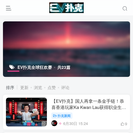
EV扑克全球狂欢赛
共23篇
排序
更新
浏览
点赞
评论
【EV扑克】国人再拿一条金手链！恭
喜香港玩家Ka Kwan Lau获得职业生涯
WSOP首冠！
扑克新闻
6月30日 15:24
9