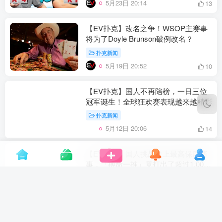
5月23日 20:14
13
【EV扑克】改名之争！WSOP主赛事
将为了Doyle Brunson破例改名？
扑克新闻
5月19日 20:52
10
【EV扑克】国人不再陪榜，一日三位
冠军诞生！全球狂欢赛表现越来越精彩
扑克新闻
5月12日 20:06
14
【EV扑克】国人挑战史上最高保底赛
事，「搏命一推」竟打出了超过1,000
倍的极限价值！
扑克新闻
5月4日 19:23
9
【EV扑克】五一假期扑克攻略请查