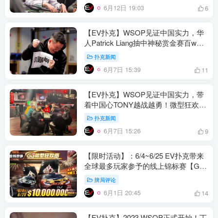
6月12日 19:03
6
【EV扑克】WSOP见证中国实力，华
人Patrick Liang抽中神秘赏金赛百w头
奖！微型赛1刀通往梦想之路
扑克新闻
6月7日 15:39
11
【EV扑克】WSOP见证中国实力，带
着中国心TONY越战越勇！微型狂欢赛
1刀通往梦想之路
扑克新闻
6月7日 15:26
9
【限时活动】：6/4~6/25 EV扑克带来
全球最多玩家参予的线上锦标赛【GG
微型狂欢赛】
牌局评论
6月1日 20:45
14
【EV扑克】2023 WSOP正式开始！丁