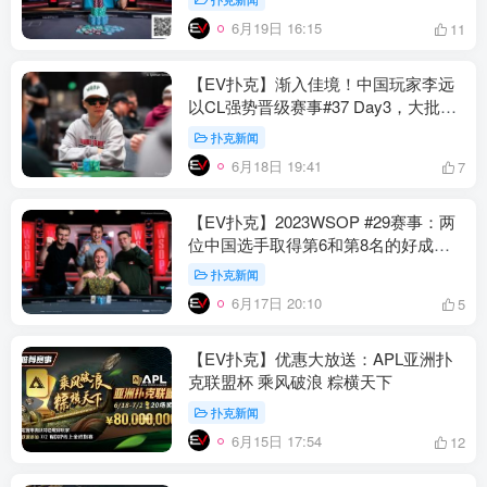
6月19日 16:15
11
【EV扑克】渐入佳境！中国玩家李远
以CL强势晋级赛事#37 Day3，大批国
人闯进奖励圈
扑克新闻
6月18日 19:41
7
【EV扑克】2023WSOP #29赛事：两
位中国选手取得第6和第8名的好成
绩，Jans Arends夺冠
扑克新闻
6月17日 20:10
5
【EV扑克】优惠大放送：APL亚洲扑
克联盟杯 乘风破浪 粽横天下
扑克新闻
6月15日 17:54
12