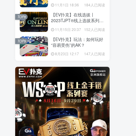
站】详细赛程赛制发布（11
11月1日 18:36
184人已阅读
月10日-15日）
【EV扑克】在线选拔丨
TOP8
2023TJPT®线上选拔系列赛
第三季将于11月15日至24日
11月15日 20:37
152人已阅读
正式开启！
【EV扑克】玩法：如何玩好
TOP9
“容易受伤”的AK？
8月23日 12:17
147人已阅读