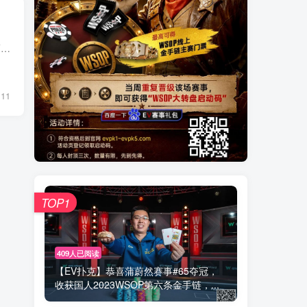
在我们之前分析过的手牌中，Wesley输给了Tom Dwan，那是扑克电视史上最大的彩池。 然而，Wesley很快就完成了救赎，在百万美元游戏中对Hank时赢得了电视扑克史上第二大的彩池，价值达到了惊人的2...
11
TOP1
409人已阅读
【EV扑克】恭喜蒲蔚然赛事#65夺冠，
收获国人2023WSOP第六条金手链，...