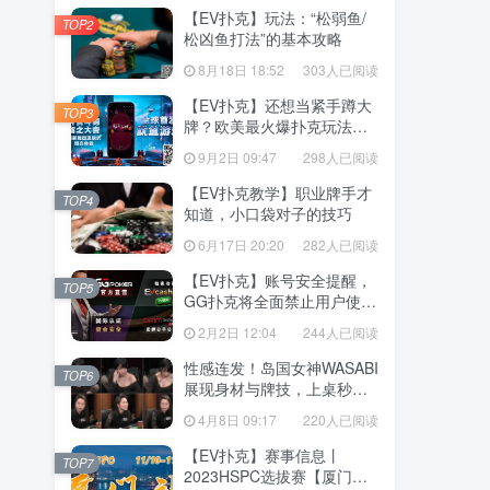
【EV扑克】玩法：“松弱鱼/
TOP2
松凶鱼打法”的基本攻略
8月18日 18:52
303人已阅读
【EV扑克】还想当紧手蹲大
TOP3
牌？欧美最火爆扑克玩法
《鱿鱼游戏》不给你机会
9月2日 09:47
298人已阅读
【EV扑克教学】职业牌手才
TOP4
知道，小口袋对子的技巧
6月17日 20:20
282人已阅读
【EV扑克】账号安全提醒，
TOP5
GG扑克将全面禁止用户使用
任何「模拟器」及「越狱手
2月2日 12:04
244人已阅读
机」运行游戏
性感连发！岛国女神WASABI
TOP6
展现身材与牌技，上桌秒清
空老板
4月8日 09:17
220人已阅读
【EV扑克】赛事信息丨
TOP7
2023HSPC选拔赛【厦门