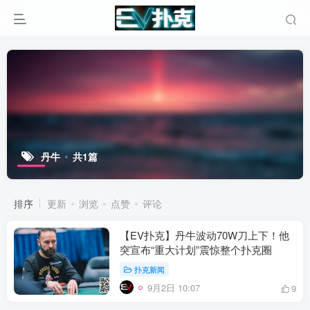
丹牛
共1篇
排序
更新
浏览
点赞
评论
【EV扑克】丹牛波动70W刀上下！他
突宣布“重大计划”震惊整个扑克圈
扑克新闻
9月2日 10:07
9