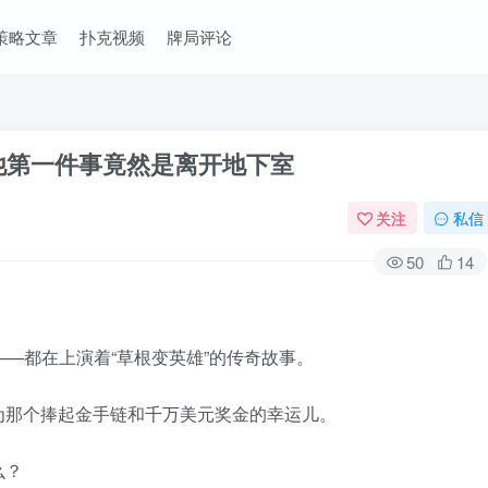
策略文章
扑克视频
牌局评论
，他第一件事竟然是离开地下室
关注
私信
50
14
——都在上演着“草根变英雄”的传奇故事。
为那个捧起金手链和千万美元奖金的幸运儿。
么？