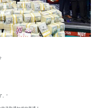
？
了。”