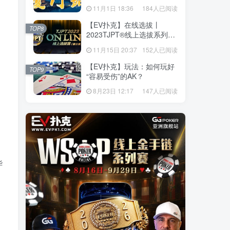
站】详细赛程赛制发布（11
11月1日 18:36
184人已阅读
月10日-15日）
【EV扑克】在线选拔丨
TOP8
2023TJPT®线上选拔系列赛
第三季将于11月15日至24日
11月15日 20:37
152人已阅读
正式开启！
【EV扑克】玩法：如何玩好
TOP9
“容易受伤”的AK？
8月23日 12:17
147人已阅读
华