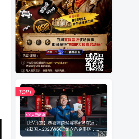
TOP1
409人已阅读
【EV扑克】恭喜蒲蔚然赛事#65夺冠，
收获国人2023WSOP第六条金手链，...