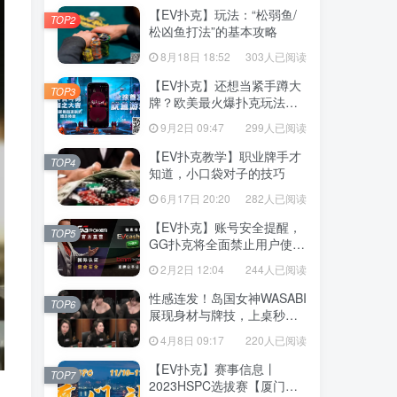
【EV扑克】玩法：“松弱鱼/
TOP2
松凶鱼打法”的基本攻略
8月18日 18:52
303人已阅读
【EV扑克】还想当紧手蹲大
TOP3
牌？欧美最火爆扑克玩法
《鱿鱼游戏》不给你机会
9月2日 09:47
299人已阅读
【EV扑克教学】职业牌手才
TOP4
知道，小口袋对子的技巧
6月17日 20:20
282人已阅读
【EV扑克】账号安全提醒，
TOP5
GG扑克将全面禁止用户使用
任何「模拟器」及「越狱手
2月2日 12:04
244人已阅读
机」运行游戏
性感连发！岛国女神WASABI
TOP6
展现身材与牌技，上桌秒清
空老板
4月8日 09:17
220人已阅读
【EV扑克】赛事信息丨
TOP7
2023HSPC选拔赛【厦门