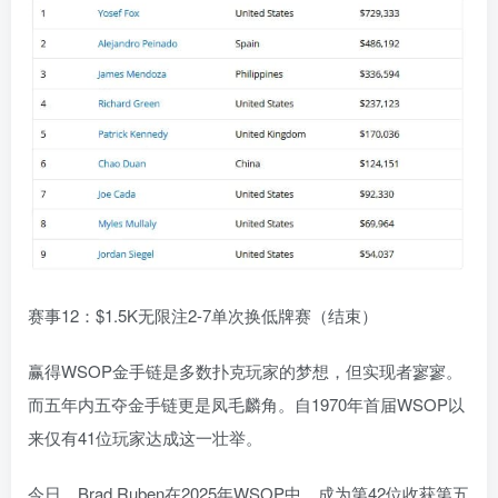
赛事12：$1.5K无限注2-7单次换低牌赛（结束）
赢得WSOP金手链是多数扑克玩家的梦想，但实现者寥寥。
而五年内五夺金手链更是凤毛麟角。自1970年首届WSOP以
来仅有41位玩家达成这一壮举。
今日，Brad Ruben在2025年WSOP中，成为第42位收获第五