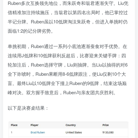
Ruben多次互换领先地位，而朱跃奇和翁君逐渐失守。Liu凭
借精准加注持续施压，当翁君以第四名出局时，他已掌控过
半记分牌。Ruben虽以10低牌淘汰朱跃奇，但进入单挑时仍
面临1:2的记分牌劣势。
单挑初期，Ruben通过一系列小底池逐渐蚕食对手优势。在
连续用J低牌和10低牌获利反超后，比赛迎来关键手牌：四
轮加注后，Ruben选择守牌，Liu则抽牌。当Liu以抽得的对6
全下诈唬时，Ruben果断用8-6低牌跟注，使Liu仅剩10个大
盲。最终Liu以10低牌全下撞上Ruben的9低牌，结束这场巅
峰对决。双方握手致意后，Ruben与亲友团共庆胜利。
以下是决赛桌结果：