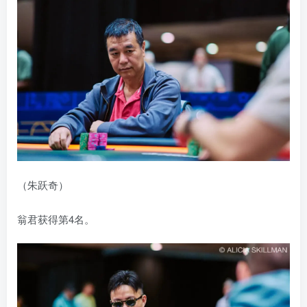
（朱跃奇）
翁君获得第4名。