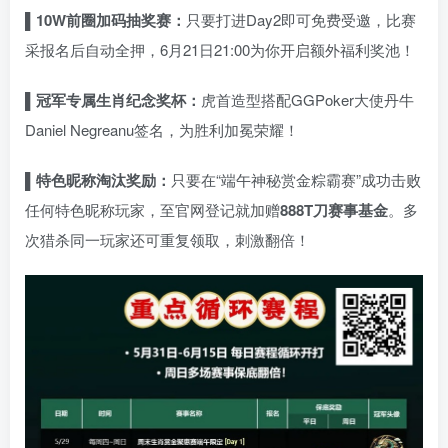
▌10W
前圈加码抽奖赛：
只要打进Day2即可免费受邀，比赛
采报名后自动全押，6月21日21:00为你开启额外福利奖池！
▌
冠军专属生肖纪念奖杯：
虎首造型搭配GGPoker大使丹牛
Daniel Negreanu签名，为胜利加冕荣耀！
▌
特色昵称淘汰奖励：
只要在“端午神秘赏金粽霸赛”成功击败
任何特色昵称玩家，至官网登记就加赠
888T
刀赛事基金
。多
次猎杀同一玩家还可重复领取，刺激翻倍！