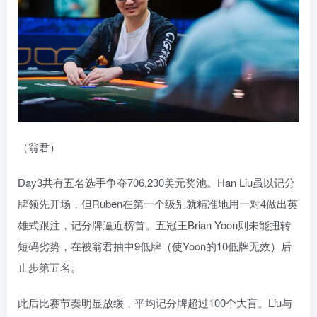
（翁君）
Day3共有五名选手争夺706,230美元奖池。Han Liu虽以记分
牌领先开场，但Ruben在第一个级别就精准地用一对4做出英
雄式跟注，记分牌逼近榜首。五冠王Brian Yoon则未能扭转
短码劣势，在被翁君抽中9低牌（使Yoon的10低牌无效）后
止步第五名。
此后比赛节奏明显放缓，平均记分牌超过100个大盲。Liu与