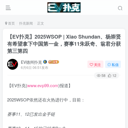
首页
扑克新闻
正文
【EV扑克】2025WSOP | Xiao Shundan、杨崇贤
有希望拿下中国第一金，赛事11朱跃奇、翁君分获
第三第四
EV德州扑克
关注
私信
6月6日 06:51发布
58
12
【EV扑克(
www.evp99.com
)报道】
2025WSOP依然还在火热进行中，目前：
赛事11、12已发出金手链