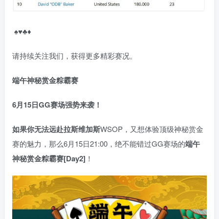
♠♥♣♦
请持续关注我们，获得更多精彩赛况。
端午神秘赏金粽霸赛
6月15日GG赛场强势来袭！
如果你无法远赴拉斯维加斯
WSOP，又想体验顶级神秘赏金
赛的魅力，那么6月15日21:00，绝不能错过GG赛场的
端午
神秘赏金粽霸赛
[Day2]
！