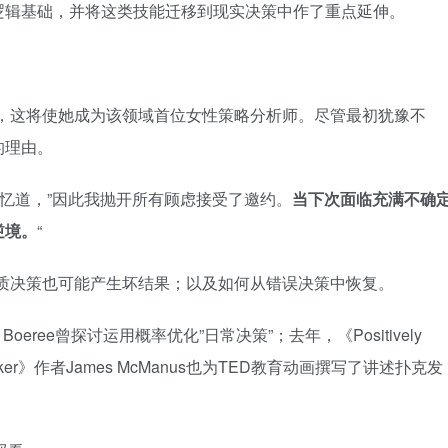
逻辑基础，并将这类技能迁移到现实决策中作了重点延伸。
约，这将使她成为该领域首位女性策略分析师。尽管最初犹豫不
的理由。
回忆道，”因此我抛开所有顾虑接受了邀约。
当下次面临充满不确
逆境。
“
质决策也可能产生坏结果；以及如何从错误决策中恢复。
oeree曾探讨运用概率优化”日常决策”；去年，《Positively
Story of Poker》作者James McManus也为TED教育动画撰写了讲述扑克发