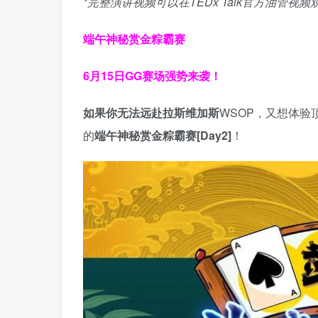
*完整演讲视频可以在TEDx Talk官方油管视频
端午神秘赏金粽霸赛
6月15日GG赛场强势来袭！
如果你无法远赴拉斯维加斯
WSOP，又想体验
的
端午神秘赏金粽霸赛
[Day2]
！