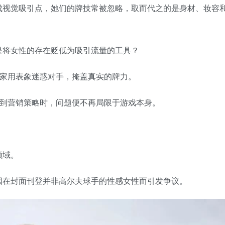
成视觉吸引点，她们的牌技常被忽略，取而代之的是身材、妆容
是将女性的存在贬低为吸引流量的工具？
玩家用表象迷惑对手，掩盖真实的牌力。
伸到营销策略时，问题便不再局限于游戏本身。
领域。
因在封面刊登并非高尔夫球手的性感女性而引发争议。