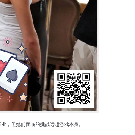
行业，但她们面临的挑战远超游戏本身。