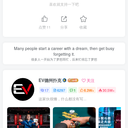
喜欢就支持一下吧
点赞
11
分享
收藏
Many people start a career with a dream, then get busy
forgetting it.
很多人一开始为了梦想而忙，后来忙得忘了梦想
EV德州扑克
关注
17
6297
1
6.3W+
30.5W+
这家伙很懒，什么都没有写...