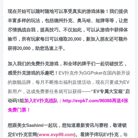
现在开始可以随时随地可以享受真实的游戏体验！我们提供
丰富多样的玩法，包括德州扑克、奥马哈、短牌等等，让您
尽情挑战自我，提高技巧。不仅如此，
可以从游戏中获得体
验币，所有玩家每日可以领取20,000，新加入朋友还可额外
获得20,000，助您迅速上手。
加入我们的免费扑克游戏，和全球的牌手们一起切磋技艺，
感受扑克游戏的乐趣吧！
EV扑克作为GGPoker在国内新开设
的旗舰品牌，每月不断推出福利反馈活动，现在只要成为EV
新用户，达成免费赛任务就可以获得——
“EV专属大宝箱”启
动码1组
加入EV扑克战队：
http://evpk7.com/96088
再送4张
免费门票！
想跟美女Sashimi一起玩，
想知道最新资讯与赛程，
敬请锁
定EV扑克官网(
www.evp99.com
)。
看牌手痒玩EV扑克，
每