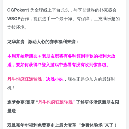
GGPoker
作为全球线上平台龙头，与享誉世界的扑克盛会
WSOP
合作，提供选手一个最干净、有保障，且充满乐趣的
竞技环境。
龙华富贵 激动人心的赛事福利来袭：
本周开始新朋友＋老朋友都将有各种领到手软的福利大放
送，要如何获得!?登入游戏中查看有没有收到惊喜啦。
丹牛也疯狂逆转胜
，
决胜小妹
，现在正是你加入的最好时
机！
逐梦参赛!百度 “
丹牛也疯狂逆转胜
”
了解更多
活跃新朋友限
量送
双旦嘉年华福利
免费赛史上最大变革
”免费体验场”来了！