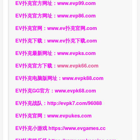
EV扑克官方网址：
www.evp99.com
EV扑克官方网址：
www.evp86.com
EV扑克官网：
www.ev扑克官网.com
EV扑克下载：
www.ev扑克下载.com
EV扑克最新网址：
www.evpks.com
EV扑克官方下载：
www.evpk66.com
EV扑克电脑版网址：
www.evpk88.com
EV扑克GG官方：
www.evpk68.com
EV扑克战队：
http://evpk7.com/96088
EV扑克官网：
www.evpukes.com
EV扑克小游戏
https://www.evgames.cc