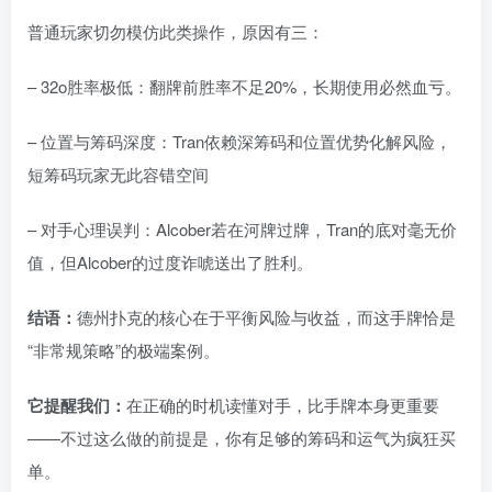
普通玩家切勿模仿此类操作，原因有三：
– 32o胜率极低：翻牌前胜率不足20%，长期使用必然血亏。
– 位置与筹码深度：Tran依赖深筹码和位置优势化解风险，
短筹码玩家无此容错空间
– 对手心理误判：Alcober若在河牌过牌，Tran的底对毫无价
值，但Alcober的过度诈唬送出了胜利。
结语：
德州扑克的核心在于平衡风险与收益，而这手牌恰是
“非常规策略”的极端案例。
它提醒我们：
在正确的时机读懂对手，比手牌本身更重要
——不过这么做的前提是，你有足够的筹码和运气为疯狂买
单。