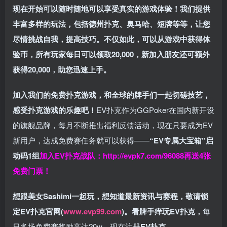
现在开始可以随时随地可以享受真实的游戏体验！我们提供
丰富多样的玩法，包括德州扑克、奥马哈、短牌等等，让您
尽情挑战自我，提高技巧。不仅如此，
可以从游戏中获得体
验币，所有玩家每日可以领取20,000，新加入朋友还可额外
获得20,000，助您迅速上手。
加入我们的免费扑克游戏，和全球的牌手们一起切磋技艺，
感受扑克游戏的乐趣吧！
EV扑克作为GGPoker在国内新开设
的旗舰品牌，每月不断推出福利反馈活动，现在只要成为EV
新用户，达成免费赛任务就可以获得——
“EV专属大宝箱”启
动码1组
加入EV扑克战队：
http://evpk7.com/96088
再送4张
免费门票！
想跟美女Sashimi一起玩，
想知道最新资讯与赛程，
敬请锁
定EV扑克官网(
www.evp99.com
)。
看牌手痒玩EV扑克，
每
日多场免费赛奖励高达20w，现在注册
EV扑克