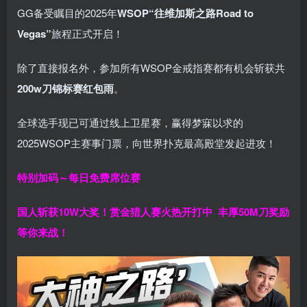
GG备受瞩目的2025年
WSOP“往维加斯之路Road to
Vegas”
旅程正式开启！
除了直接报名外，参加所有WSOP金戒指赛都有机会斩获共
200w刀锦标赛红包雨
。
全球选手现已可通过线上卫星赛，赢得梦寐以求的
2025WSOP主赛事门票，向世界扑克最高殿堂发起进攻！
特别加码～每日免费席位赛
国人斩获
10W
大奖！
赏金猎人赛火热开打中 丰厚50M刀奖励
等你来战！