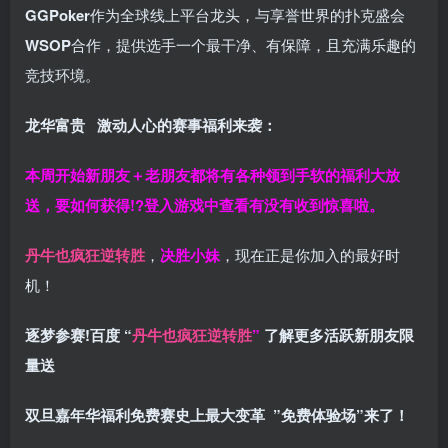
GGPoker
作为全球线上平台龙头，与享誉世界的扑克盛会
WSOP
合作，提供选手一个最干净、有保障，且充满乐趣的
竞技环境。
龙华富贵 激动人心的赛事福利来袭：
本周开始新朋友＋老朋友都将有各种领到手软的福利大放
送，要如何获得!?登入游戏中查看有没有收到惊喜啦。
丹牛也疯狂逆转胜
，
决胜小妹
，现在正是你加入的最好时
机！
逐梦参赛!百度 “
丹牛也疯狂逆转胜
”
了解更多
活跃新朋友限
量送
双旦嘉年华福利
免费赛史上最大变革
”免费体验场”来了！