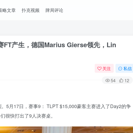
策略文章
扑克视频
牌局评论
T产生，德国Marius Gierse领先，Lin
关注
私信
54
12
17日，赛事9： TLPT $15,000豪客主赛进入了Day2的争
手们很快打出了9人决赛桌。