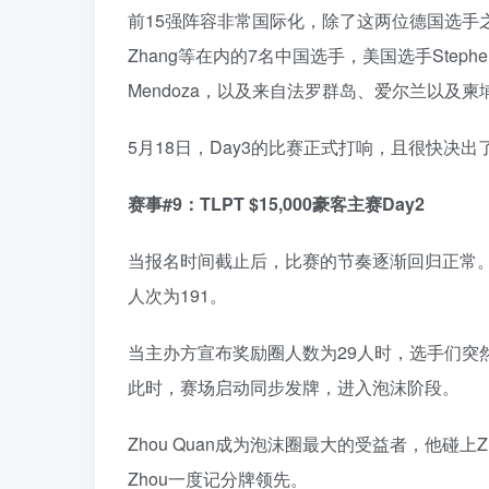
前15强阵容非常国际化，除了这两位德国选手之外
Zhang等在内的7名中国选手，美国选手Stephen 
Mendoza，以及来自法罗群岛、爱尔兰以及
5月18日，Day3的比赛正式打响，且很快决出
赛事#9：
TLPT $15,000豪客主赛Day2
当报名时间截止后，比赛的节奏逐渐回归正常。
人次为191。
当主办方宣布奖励圈人数为29人时，选手们突
此时，赛场启动同步发牌，进入泡沫阶段。
Zhou Quan成为泡沫圈最大的受益者，他碰上Z
Zhou一度记分牌领先。