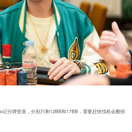
 Junbo记分牌垫底，分别只剩12BB和17BB，需要赶快找机会翻倍