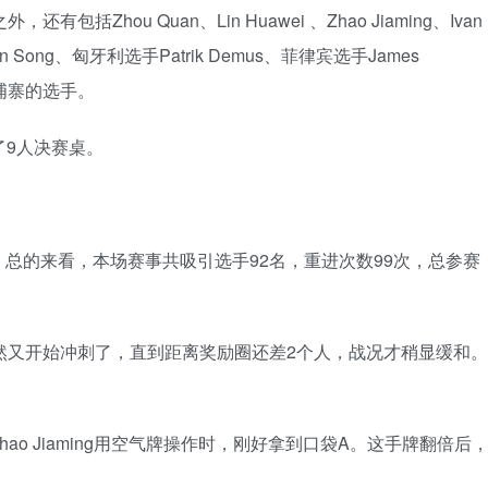
，还有包括Zhou Quan、
Lin Huawei 、
Zhao Jiaming、
Ivan
Song、匈牙利选手Patrik Demus、菲律宾选手James
柬埔寨的选手。
了9人决赛桌。
总的来看，本场赛事共吸引选手92名，重进次数99次，总参赛
然又开始冲刺了，直到距离奖励圈还差2个人，战况才稍显缓和。
hao Jiaming用空气牌操作时，刚好拿到口袋A。这手牌翻倍后