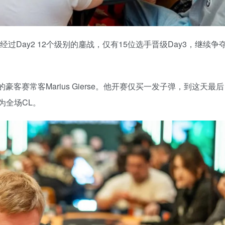
过Day2 12个级别的鏖战，仅有15位选手晋级Day3，继续争
客赛常客Marius Gierse。他开赛仅买一发子弹，到这天最后
成为全场CL。