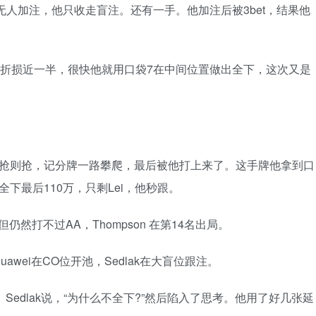
无人加注，他只收走盲注。还有一手。他加注后被3bet，结果他
，记分牌折损近一半，很快他就用口袋7在中间位置做出全下，这次又是
下，能抢则抢，记分牌一路攀爬，最后被他打上来了。这手牌他拿到口
钮位全下最后110万，只剩Lei，他秒跟。
，但仍然打不过AA，Thompson 在第14名出局。
n Huawei在CO位开池，Sedlak在大盲位跟注。
25K。Sedlak说，“为什么不全下?”然后陷入了思考。他用了好几张延