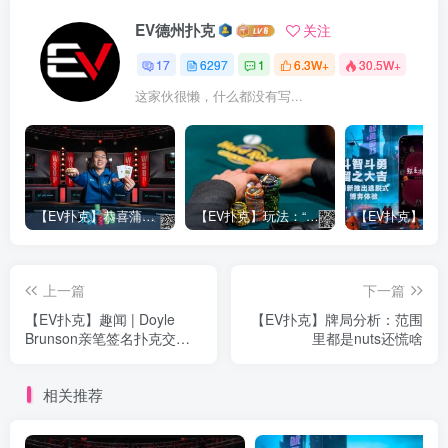
EV德州扑克
关注
17
6297
1
6.3W+
30.5W+
这家伙很懒，什么都没有写...
【EV扑克】恭喜蒲蔚然赛事#65夺冠，收获国人2023WSOP第六条金手链，奖金93万刀！
【EV扑克】玩法：“松弱鱼/松凶鱼打法”的基本攻略
上一篇
下一篇
【EV扑克】趣闻 | Doyle
【EV扑克】牌局分析：范围
Brunson亲笔签名扑克交易
里都是nuts还慌啥
卡以1603美元高价成交
相关推荐