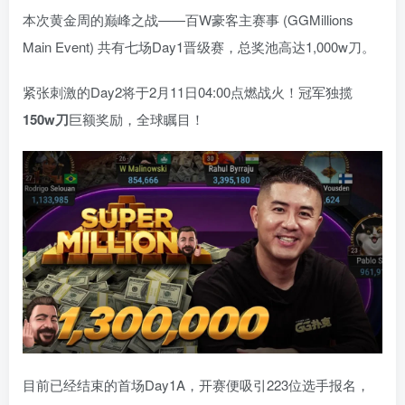
本次黄金周的巅峰之战——百W豪客主赛事 (GGMillions
Main Event) 共有七场Day1晋级赛，总奖池高达1,000w刀。
紧张刺激的Day2将于2月11日04:00点燃战火！冠军独揽
150w刀
巨额奖励，全球瞩目！
目前已经结束的首场Day1A，开赛便吸引223位选手报名，