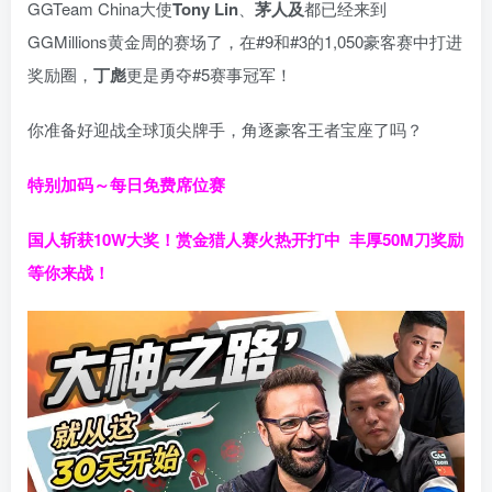
GGTeam China大使
Tony Lin
、
茅人及
都已经来到
GGMillions黄金周的赛场了，在#9和#3的1,050豪客赛中打进
奖励圈，
丁彪
更是勇夺#5赛事冠军！
你准备好迎战全球顶尖牌手，角逐豪客王者宝座了吗？
特别加码～每日免费席位赛
国人斩获
10W
大奖！
赏金猎人赛火热开打中 丰厚50M刀奖励
等你来战！