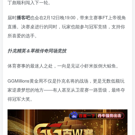
丁彪顺利闯入下一轮。
届时
播客吧
也会在2月12日晚19:00，带来主赛事FT上帝视角
直播。决赛桌进行的同时，玩家也能参与冠军竞猜，支持你
所喜爱的选手。
扑克精英＆草根传奇同场竞技
体育赛事的最迷人之处，一向是见证小虾米扳倒大鲸鱼。
GGMillions黄金周不仅是扑克名将的战场，更是无数低额玩
家逆袭梦想的地方——有人甚至从卫星赛一路晋级，最终夺
得冠军大奖。