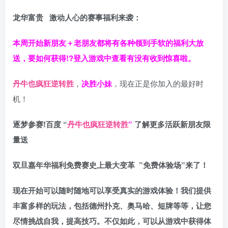
龙华富贵 激动人心的赛事福利来袭：
本周开始新朋友＋老朋友都将有各种领到手软的福利大放
送，要如何获得!?登入游戏中查看有没有收到惊喜啦。
丹牛也疯狂逆转胜
，
决胜小妹
，现在正是你加入的最好时
机！
逐梦参赛!百度 “
丹牛也疯狂逆转胜
”
了解更多
活跃新朋友限
量送
双旦嘉年华福利
免费赛史上最大变革
”免费体验场”来了！
现在开始可以随时随地可以享受真实的游戏体验！我们提供
丰富多样的玩法，包括德州扑克、奥马哈、短牌等等，让您
尽情挑战自我，提高技巧。不仅如此，
可以从游戏中获得体