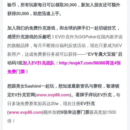
验币，所有玩家每日可以领取20,000，新加入朋友还可额外
获得20,000，助您迅速上手。
加入我们的免费扑克游戏，和全球的牌手们一起切磋技艺，
感受扑克游戏的乐趣吧！
EV扑克作为GGPoker在国内新开设
的旗舰品牌，每月不断推出福利反馈活动，现在只要成为EV
新用户，达成免费赛任务就可以获得——
“EV专属大宝箱”启
动码1组
加入EV扑克战队：
http://evpk7.com/96088
再送4张
免费门票！
想跟美女Sashimi一起玩，
想知道最新资讯与赛程，
敬请锁
定EV扑克官网(
www.evp86.com
)。
看牌手痒玩EV扑克，
每
日多场免费赛奖励高达20w，现在注册
EV扑克
(
www.evp86.com
)
额外加赠
8张幸运赛门票
最高奖励1500
倍！